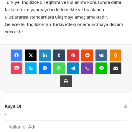
Türkiye, İngilizce dil eğitimi ve kullanımı konusunda daha
fazla reform yapmayı hedeflemekte ve bu alanda
uluslararası standartlara ulaşmayı amaçlamaktadır.
Gelecekte, İngilizce’nin Türkiye’deki önemi artmaya devam
edecektir.
Facebook
X
LinkedIn
Tumblr
Pinterest
Reddit
VKontakte
Odnok
Pocket
Skype
Messenger
WhatsApp
Telegram
Viber
Line
E-Posta ile payla
Yazdır
Kayıt Ol