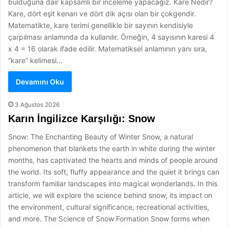
bulduğuna dair kapsamlı bir inceleme yapacağız. Kare Nedir?
Kare, dört eşit kenarı ve dört dik açısı olan bir çokgendir.
Matematikte, kare terimi genellikle bir sayının kendisiyle
çarpılması anlamında da kullanılır. Örneğin, 4 sayısının karesi 4
x 4 = 16 olarak ifade edilir. Matematiksel anlamının yanı sıra,
“kare” kelimesi…
Devamını Oku
3 Ağustos 2026
Karın İngilizce Karşılığı: Snow
Snow: The Enchanting Beauty of Winter Snow, a natural
phenomenon that blankets the earth in white during the winter
months, has captivated the hearts and minds of people around
the world. Its soft, fluffy appearance and the quiet it brings can
transform familiar landscapes into magical wonderlands. In this
article, we will explore the science behind snow, its impact on
the environment, cultural significance, recreational activities,
and more. The Science of Snow Formation Snow forms when