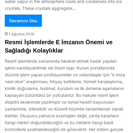
water vapor in the atmosphere cools and condenses into ice
crystals. These crystals aggregate…
Devamını Oku
1 Ağustos 2026
Resmi İşlemlerde E İmzanın Önemi ve
Sağladığı Kolaylıklar
Resmî işlemlerde zamanında hareket etmek kadar yapılan
işlemi kanıtlayabilmek de önem taşır. Kurum portallarında
düzenli işlem yapan profesyoneller ve vatandaşlar için “e imza
nasıl alınır” araştırması; ihtiyaç belirleme, hizmet karşılaştırma,
kimlik doğrulama, teslimat, kurulum ve ilk deneme aşamalarını
kapsayan bütünlüklü bir yolculuktur. Bu makale resmî işlem
disiplini ekseninde yazılmıştır ve temel hedefi başvuruları
zamanında, izlenebilir ve düzenli biçimde tamamlamak olarak
belirler. Okuyucu yalnızca avantajları değil, yanlış kararların
hangi riskleri doğurabileceğini ve bu risklerin hangi basit
kontrollerle azaltılabileceğini de görecektir. Her bölüm gerçek