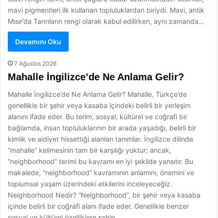
mavi pigmentleri ilk kullanan topluluklardan biriydi. Mavi, antik
Mısır’da Tanrıların rengi olarak kabul edilirken, aynı zamanda…
Devamını Oku
7 Ağustos 2026
Mahalle İngilizce’de Ne Anlama Gelir?
Mahalle İngilizce’de Ne Anlama Gelir? Mahalle, Türkçe’de
genellikle bir şehir veya kasaba içindeki belirli bir yerleşim
alanını ifade eder. Bu terim, sosyal, kültürel ve coğrafi bir
bağlamda, insan topluluklarının bir arada yaşadığı, belirli bir
kimlik ve aidiyet hissettiği alanları tanımlar. İngilizce dilinde
“mahalle” kelimesinin tam bir karşılığı yoktur; ancak,
“neighborhood” terimi bu kavramı en iyi şekilde yansıtır. Bu
makalede, “neighborhood” kavramının anlamını, önemini ve
toplumsal yaşam üzerindeki etkilerini inceleyeceğiz.
Neighborhood Nedir? “Neighborhood”, bir şehir veya kasaba
içinde belirli bir coğrafi alanı ifade eder. Genellikle benzer
sosyal ve kültürel özelliklere sahip…