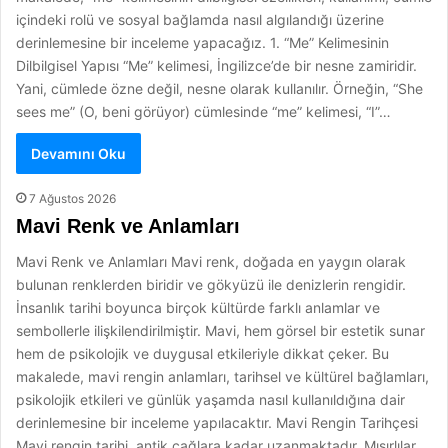
içindeki rolü ve sosyal bağlamda nasıl algılandığı üzerine
derinlemesine bir inceleme yapacağız. 1. “Me” Kelimesinin
Dilbilgisel Yapısı “Me” kelimesi, İngilizce’de bir nesne zamiridir.
Yani, cümlede özne değil, nesne olarak kullanılır. Örneğin, “She
sees me” (O, beni görüyor) cümlesinde “me” kelimesi, “I”…
Devamını Oku
7 Ağustos 2026
Mavi Renk ve Anlamları
Mavi Renk ve Anlamları Mavi renk, doğada en yaygın olarak
bulunan renklerden biridir ve gökyüzü ile denizlerin rengidir.
İnsanlık tarihi boyunca birçok kültürde farklı anlamlar ve
sembollerle ilişkilendirilmiştir. Mavi, hem görsel bir estetik sunar
hem de psikolojik ve duygusal etkileriyle dikkat çeker. Bu
makalede, mavi rengin anlamları, tarihsel ve kültürel bağlamları,
psikolojik etkileri ve günlük yaşamda nasıl kullanıldığına dair
derinlemesine bir inceleme yapılacaktır. Mavi Rengin Tarihçesi
Mavi rengin tarihi, antik çağlara kadar uzanmaktadır. Mısırlılar,