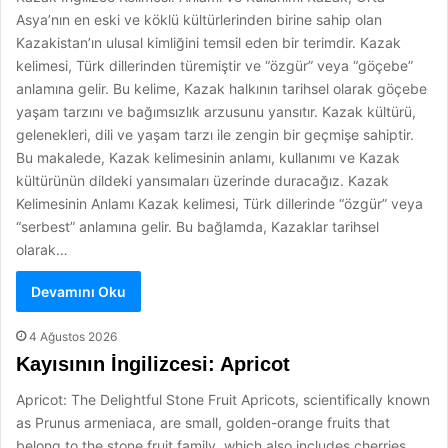
Asya’nın en eski ve köklü kültürlerinden birine sahip olan
Kazakistan’ın ulusal kimliğini temsil eden bir terimdir. Kazak
kelimesi, Türk dillerinden türemiştir ve “özgür” veya “göçebe”
anlamına gelir. Bu kelime, Kazak halkının tarihsel olarak göçebe
yaşam tarzını ve bağımsızlık arzusunu yansıtır. Kazak kültürü,
gelenekleri, dili ve yaşam tarzı ile zengin bir geçmişe sahiptir.
Bu makalede, Kazak kelimesinin anlamı, kullanımı ve Kazak
kültürünün dildeki yansımaları üzerinde duracağız. Kazak
Kelimesinin Anlamı Kazak kelimesi, Türk dillerinde “özgür” veya
“serbest” anlamına gelir. Bu bağlamda, Kazaklar tarihsel
olarak…
Devamını Oku
4 Ağustos 2026
Kayısının İngilizcesi: Apricot
Apricot: The Delightful Stone Fruit Apricots, scientifically known
as Prunus armeniaca, are small, golden-orange fruits that
belong to the stone fruit family, which also includes cherries,