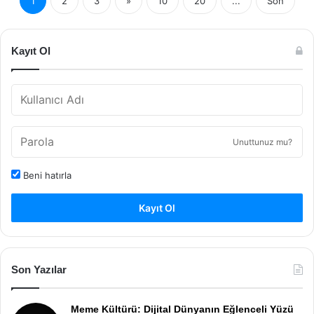
1
2
3
»
10
20
...
Son
Kayıt Ol
Unuttunuz mu?
Beni hatırla
Kayıt Ol
Son Yazılar
Meme Kültürü: Dijital Dünyanın Eğlenceli Yüzü