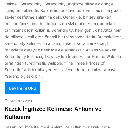
Kelime: “Serendipity” Serendipity, İngilizce dilinde oldukça
ilginç bir kelimedir. Bu kelime, beklenmedik ve şans eseri güzel
şeyler keşfetme anlamına gelir. Genellikle, bir şey ararken
bulmadığınız, ama bulduğunuzda sizi mutlu eden durumları
tanımlamak için kullanılır. Serendipity, hem günlük hayatta hem
de bilimsel keşiflerde önemli bir rol oynamaktadır. Bu makalede,
serendipity kelimesinin anlamı, kökeni, kullanımı ve çeşitli
örneklerle detaylı bir şekilde ele alınacaktır. Anlamı ve Kökeni
Serendipity kelimesi, 18. yüzyılda İngiliz yazar Horace Walpole
tarafından türetilmiştir. Walpole, “The Three Princes of
Serendip” adlı bir hikayeden esinlenerek bu terimi yaratmıştır.
“Serendip”, eski bir…
Devamını Oku
5 Ağustos 2026
Kazak İngilizce Kelimesi: Anlamı ve
Kullanımı
Kazak İngilizce Kelimesi: Anlamı ve Kullanımı Kazak, Orta