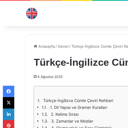
Anasayfa
/
Genel
/
Türkçe-İngilizce Cümle Çeviri R
Türkçe-İngilizce Cü
4 Ağustos 2025
Facebook
X
Türkçe-İngilizce Cümle Çeviri Rehberi
1. Dil Yapısı ve Gramer Kuralları
LinkedIn
2. Kelime Sırası
Pinterest
3. Zamanlar ve Modlar
4. Olumsuzluk ve Soru Cümleleri