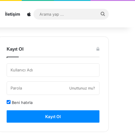
Sitemap
Arama
İletişim
yap
...
Kayıt Ol
Unuttunuz mu?
Beni hatırla
Kayıt Ol