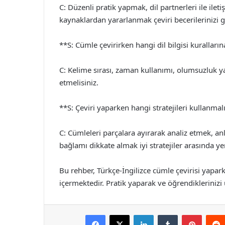
C: Düzenli pratik yapmak, dil partnerleri ile ile
kaynaklardan yararlanmak çeviri becerilerinizi g
**S: Cümle çevirirken hangi dil bilgisi kuralları
C: Kelime sırası, zaman kullanımı, olumsuzluk yapı
etmelisiniz.
**S: Çeviri yaparken hangi stratejileri kullanma
C: Cümleleri parçalara ayırarak analiz etmek, a
bağlamı dikkate almak iyi stratejiler arasında yer 
Bu rehber, Türkçe-İngilizce cümle çevirisi yapar
içermektedir. Pratik yaparak ve öğrendiklerinizi u
Facebook
X
LinkedIn
Tumblr
Pintere