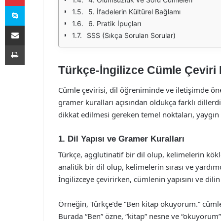
Skype
5. İfadelerin Kültürel Bağlamı
6. Pratik İpuçları
E-Posta ile paylaş
SSS (Sıkça Sorulan Sorular)
Yazdır
Türkçe-İngilizce Cümle Çeviri
Cümle çevirisi, dil öğreniminde ve iletişimde önem
gramer kuralları açısından oldukça farklı dillerd
dikkat edilmesi gereken temel noktaları, yaygın h
1. Dil Yapısı ve Gramer Kuralları
Türkçe, agglutinatif bir dil olup, kelimelerin kökl
analitik bir dil olup, kelimelerin sırası ve yardı
İngilizceye çevirirken, cümlenin yapısını ve dil
Örneğin, Türkçe’de “Ben kitap okuyorum.” cümlesi
Burada “Ben” özne, “kitap” nesne ve “okuyorum” fii