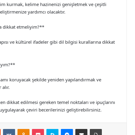
tişim kurmak, kelime hazinenizi genişletmek ve çeşitli
eliştirmenize yardımcı olacaktır.
na dikkat etmeliyim?**
sı ve kültürel ifadeler gibi dil bilgisi kurallarına dikkat
lıyım?**
nlamı koruyacak şekilde yeniden yapılandırmak ve
alır.
ken dikkat edilmesi gereken temel noktaları ve ipuçlarını
ygulayarak çeviri becerilerinizi geliştirebilirsiniz.
st
Reddit
VKontakte
Odnoklassniki
Pocket
Skype
Messenger
E-Posta ile paylaş
Yazdır