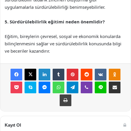
uygulamalarla sürdürülebilirliği benimseyebilirler.
5. Sürdürülebilirlik eğitimi neden önemlidir?
Eğitim, bireylerin çevresel, sosyal ve ekonomik konularda
bilinçlenmesini sağlar ve sürdürülebilirlik konusunda bilgi
ve beceriler kazandırır.
Facebook
X
LinkedIn
Tumblr
Pinterest
Reddit
VKontakte
Odnok
Pocket
Skype
Messenger
WhatsApp
Telegram
Viber
Line
E-Posta ile payla
Yazdır
Kayıt Ol