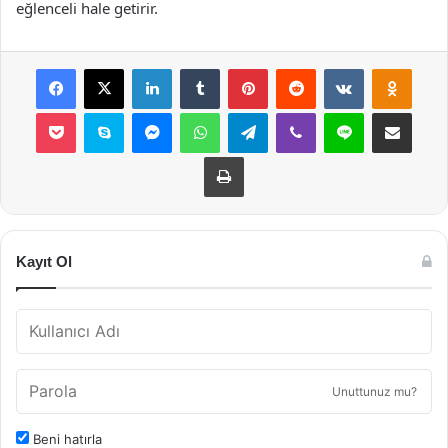
eğlenceli hale getirir.
Facebook
X
LinkedIn
Tumblr
Pinterest
Reddit
VKontakte
Odnok
Pocket
Skype
Messenger
WhatsApp
Telegram
Viber
Line
E-Posta ile payla
Yazdır
Kayıt Ol
Unuttunuz mu?
Beni hatırla