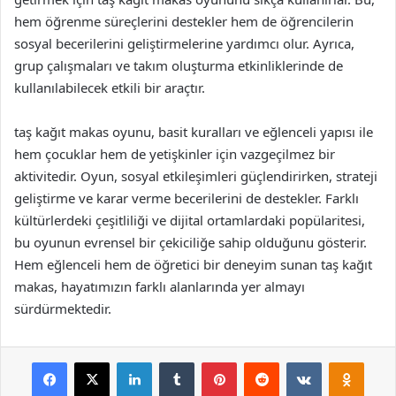
hem öğrenme süreçlerini destekler hem de öğrencilerin
sosyal becerilerini geliştirmelerine yardımcı olur. Ayrıca,
grup çalışmaları ve takım oluşturma etkinliklerinde de
kullanılabilecek etkili bir araçtır.
taş kağıt makas oyunu, basit kuralları ve eğlenceli yapısı ile
hem çocuklar hem de yetişkinler için vazgeçilmez bir
aktivitedir. Oyun, sosyal etkileşimleri güçlendirirken, strateji
geliştirme ve karar verme becerilerini de destekler. Farklı
kültürlerdeki çeşitliliği ve dijital ortamlardaki popülaritesi,
bu oyunun evrensel bir çekiciliğe sahip olduğunu gösterir.
Hem eğlenceli hem de öğretici bir deneyim sunan taş kağıt
makas, hayatımızın farklı alanlarında yer almayı
sürdürmektedir.
Facebook
X
LinkedIn
Tumblr
Pinterest
Reddit
VKontakte
Odnok