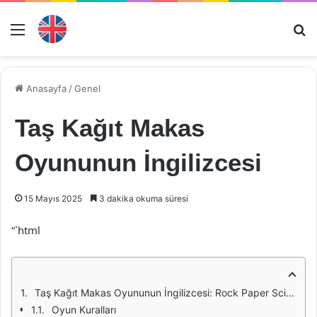
Menü
Ar
Anasayfa
/
Genel
Taş Kağıt Makas
Oyununun İngilizcesi
15 Mayıs 2025
3 dakika okuma süresi
“`html
Taş Kağıt Makas Oyununun İngilizcesi: Rock Paper Scissors
Oyun Kuralları