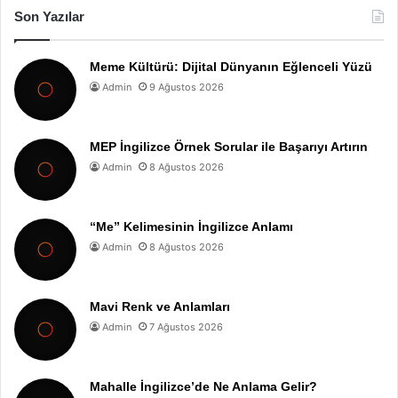
Son Yazılar
Meme Kültürü: Dijital Dünyanın Eğlenceli Yüzü
Admin
9 Ağustos 2026
MEP İngilizce Örnek Sorular ile Başarıyı Artırın
Admin
8 Ağustos 2026
“Me” Kelimesinin İngilizce Anlamı
Admin
8 Ağustos 2026
Mavi Renk ve Anlamları
Admin
7 Ağustos 2026
Mahalle İngilizce’de Ne Anlama Gelir?