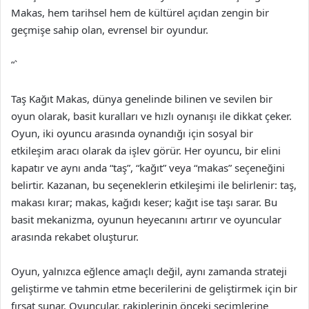
Makas, hem tarihsel hem de kültürel açıdan zengin bir
geçmişe sahip olan, evrensel bir oyundur.
“`
Taş Kağıt Makas, dünya genelinde bilinen ve sevilen bir
oyun olarak, basit kuralları ve hızlı oynanışı ile dikkat çeker.
Oyun, iki oyuncu arasında oynandığı için sosyal bir
etkileşim aracı olarak da işlev görür. Her oyuncu, bir elini
kapatır ve aynı anda “taş”, “kağıt” veya “makas” seçeneğini
belirtir. Kazanan, bu seçeneklerin etkileşimi ile belirlenir: taş,
makası kırar; makas, kağıdı keser; kağıt ise taşı sarar. Bu
basit mekanizma, oyunun heyecanını artırır ve oyuncular
arasında rekabet oluşturur.
Oyun, yalnızca eğlence amaçlı değil, aynı zamanda strateji
geliştirme ve tahmin etme becerilerini de geliştirmek için bir
fırsat sunar. Oyuncular, rakiplerinin önceki seçimlerine