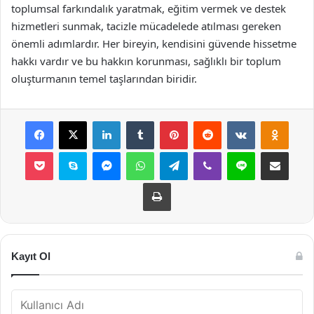
toplumsal farkındalık yaratmak, eğitim vermek ve destek
hizmetleri sunmak, tacizle mücadelede atılması gereken
önemli adımlardır. Her bireyin, kendisini güvende hissetme
hakkı vardır ve bu hakkın korunması, sağlıklı bir toplum
oluşturmanın temel taşlarından biridir.
Facebook
X
LinkedIn
Tumblr
Pinterest
Reddit
VKontakte
Odnok
Pocket
Skype
Messenger
WhatsApp
Telegram
Viber
Line
E-Posta ile payla
Yazdır
Kayıt Ol