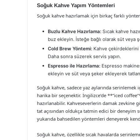
Soğuk Kahve Yapım Yöntemleri
Soğuk kahve hazırlamak için birkaç farklı yönte
Buzlu Kahve Hazırlama:
Sıcak kahve hazır
buz ekleyin. İsteğe bağlı olarak süt veya ş
Cold Brew Yöntemi:
Kahve çekirdeklerini 
Daha sonra süzerek servis yapın.
Espresso ile Hazırlama:
Espresso makinesi
ekleyin ve süt veya şeker ekleyerek tatlan
Soğuk kahve, sadece yaz aylarında serinlemek iç
harika bir seçenektir. İngilizce’de **”iced coffee
hazırlanabilir. Kahveseverlerin damak zevkine g
tat açısından oldukça tatmin edici bir deneyim 
yukarıda bahsedilen yöntemleri deneyerek kendi fa
Soğuk kahve, özellikle sıcak havalarda serinlemek