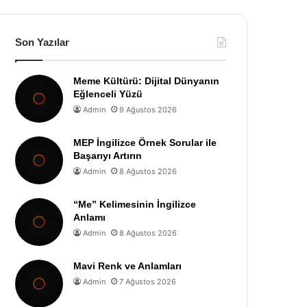
Son Yazılar
Meme Kültürü: Dijital Dünyanın
Eğlenceli Yüzü
Admin
9 Ağustos 2026
MEP İngilizce Örnek Sorular ile
Başarıyı Artırın
Admin
8 Ağustos 2026
“Me” Kelimesinin İngilizce
Anlamı
Admin
8 Ağustos 2026
Mavi Renk ve Anlamları
Admin
7 Ağustos 2026