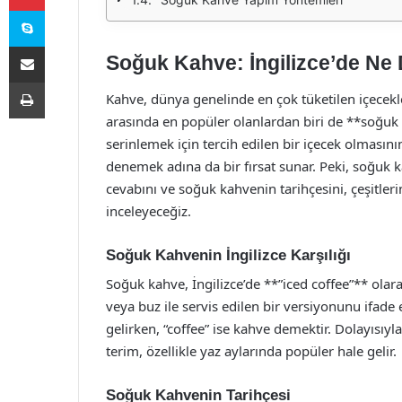
Skype
E-Posta ile paylaş
Soğuk Kahve: İngilizce’de N
Yazdır
Kahve, dünya genelinde en çok tüketilen içecekler
arasında en popüler olanlardan biri de **soğuk 
serinlemek için tercih edilen bir içecek olmasının
denemek adına da bir fırsat sunar. Peki, soğuk 
cevabını ve soğuk kahvenin tarihçesini, çeşitleri
inceleyeceğiz.
Soğuk Kahvenin İngilizce Karşılığı
Soğuk kahve, İngilizce’de **”iced coffee”** ola
veya buz ile servis edilen bir versiyonunu ifade
gelirken, “coffee” ise kahve demektir. Dolayısıyl
terim, özellikle yaz aylarında popüler hale gelir.
Soğuk Kahvenin Tarihçesi