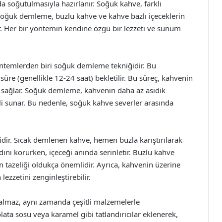
 soğutulmasıyla hazırlanır. Soğuk kahve, farklı
 soğuk demleme, buzlu kahve ve kahve bazlı içeceklerin
dır. Her bir yöntemin kendine özgü bir lezzeti ve sunum
ntemlerden biri soğuk demleme tekniğidir. Bu
re (genellikle 12-24 saat) bekletilir. Bu süreç, kahvenin
i sağlar. Soğuk demleme, kahvenin daha az asidik
li sunar. Bu nedenle, soğuk kahve severler arasında
idir. Sıcak demlenen kahve, hemen buzla karıştırılarak
ını korurken, içeceği anında serinletir. Buzlu kahve
un tazeliği oldukça önemlidir. Ayrıca, kahvenin üzerine
lezzetini zenginleştirebilir.
almaz, aynı zamanda çeşitli malzemelerle
olata sosu veya karamel gibi tatlandırıcılar eklenerek,