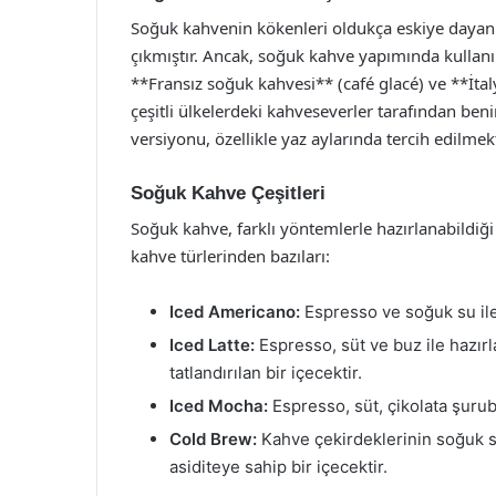
Soğuk kahvenin kökenleri oldukça eskiye dayanır.
çıkmıştır. Ancak, soğuk kahve yapımında kullanı
**Fransız soğuk kahvesi** (café glacé) ve **İtaly
çeşitli ülkelerdeki kahveseverler tarafından ben
versiyonu, özellikle yaz aylarında tercih edilmekt
Soğuk Kahve Çeşitleri
Soğuk kahve, farklı yöntemlerle hazırlanabildiği
kahve türlerinden bazıları:
Iced Americano:
Espresso ve soğuk su ile 
Iced Latte:
Espresso, süt ve buz ile hazır
tatlandırılan bir içecektir.
Iced Mocha:
Espresso, süt, çikolata şurubu
Cold Brew:
Kahve çekirdeklerinin soğuk s
asiditeye sahip bir içecektir.