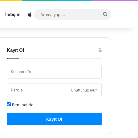
Sitemap
Arama
İletişim
yap
...
Kayıt Ol
Unuttunuz mu?
Beni hatırla
Kayıt Ol