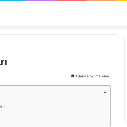
rı
3 dakika okuma süresi
kisi