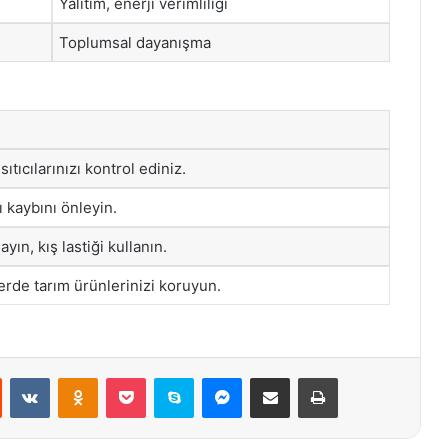
Yalıtım, enerji verimliliği
Toplumsal dayanışma
 ısıtıcılarınızı kontrol ediniz.
ı kaybını önleyin.
ayın, kış lastiği kullanın.
erde tarım ürünlerinizi koruyun.
st
Reddit
VKontakte
Odnoklassniki
Pocket
Skype
Messenger
E-Posta ile paylaş
Yazdır