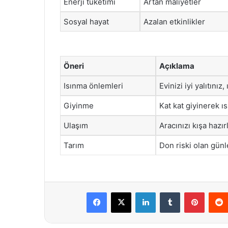
Enerji tüketimi
Artan maliyetler
Sosyal hayat
Azalan etkinlikler
Öneri
Açıklama
Isınma önlemleri
Evinizi iyi yalıtınız,
Giyinme
Kat kat giyinerek ıs
Ulaşım
Aracınızı kışa hazırl
Tarım
Don riski olan günl
Facebook
X
LinkedIn
Tumblr
Pintere