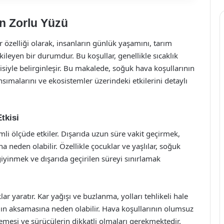
n Zorlu Yüzü
r özelliği olarak, insanların günlük yaşamını, tarım
kileyen bir durumdur. Bu koşullar, genellikle sıcaklık
siyle belirginleşir. Bu makalede, soğuk hava koşullarının
nsımalarını ve ekosistemler üzerindeki etkilerini detaylı
tkisi
mli ölçüde etkiler. Dışarıda uzun süre vakit geçirmek,
na neden olabilir. Özellikle çocuklar ve yaşlılar, soğuk
giyinmek ve dışarıda geçirilen süreyi sınırlamak
r yaratır. Kar yağışı ve buzlanma, yolları tehlikeli hale
mın aksamasına neden olabilir. Hava koşullarının olumsuz
izlemesi ve sürücülerin dikkatli olmaları gerekmektedir.