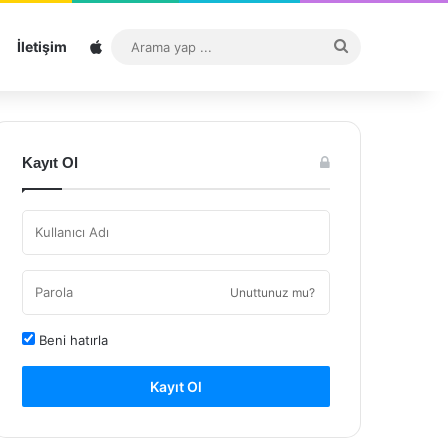
Sitemap
Arama
İletişim
yap
...
Kayıt Ol
Unuttunuz mu?
Beni hatırla
Kayıt Ol