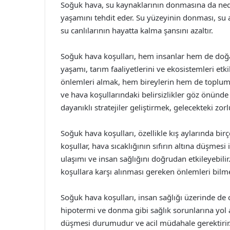
Soğuk hava, su kaynaklarının donmasına da nede
yaşamını tehdit eder. Su yüzeyinin donması, su alt
su canlılarının hayatta kalma şansını azaltır.
Soğuk hava koşulları, hem insanlar hem de doğa i
yaşamı, tarım faaliyetlerini ve ekosistemleri etk
önlemleri almak, hem bireylerin hem de toplumun
ve hava koşullarındaki belirsizlikler göz önün
dayanıklı stratejiler geliştirmek, gelecekteki zorl
Soğuk hava koşulları, özellikle kış aylarında bi
koşullar, hava sıcaklığının sıfırın altına düşmesi
ulaşımı ve insan sağlığını doğrudan etkileyebilir
koşullara karşı alınması gereken önlemleri bilm
Soğuk hava koşulları, insan sağlığı üzerinde de c
hipotermi ve donma gibi sağlık sorunlarına yol aça
düşmesi durumudur ve acil müdahale gerektirir. D