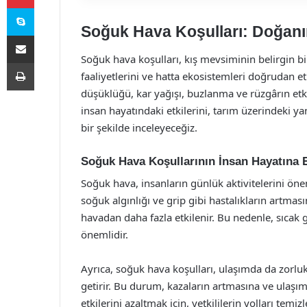
Skype
Soğuk Hava Koşulları: Doğanı
E-Posta ile paylaş
Soğuk hava koşulları, kış mevsiminin belirgin bi
Yazdır
faaliyetlerini ve hatta ekosistemleri doğrudan et
düşüklüğü, kar yağışı, buzlanma ve rüzgârın etki
insan hayatındaki etkilerini, tarım üzerindeki ya
bir şekilde inceleyeceğiz.
Soğuk Hava Koşullarının İnsan Hayatına E
Soğuk hava, insanların günlük aktivitelerini öne
soğuk algınlığı ve grip gibi hastalıkların artması
havadan daha fazla etkilenir. Bu nedenle, sıcak 
önemlidir.
Ayrıca, soğuk hava koşulları, ulaşımda da zorlukla
getirir. Bu durum, kazaların artmasına ve ulaşı
etkilerini azaltmak için, yetkililerin yolları tem