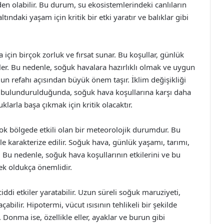
n olabilir. Bu durum, su ekosistemlerindeki canlıların
ındaki yaşam için kritik bir etki yaratır ve balıklar gibi
çin birçok zorluk ve fırsat sunar. Bu koşullar, günlük
iler. Bu nedenle, soğuk havalara hazırlıklı olmak ve uygun
 refahı açısından büyük önem taşır. İklim değişikliği
de bulundurulduğunda, soğuk hava koşullarına karşı daha
uklarla başa çıkmak için kritik olacaktır.
rçok bölgede etkili olan bir meteorolojik durumdur. Bu
 ile karakterize edilir. Soğuk hava, günlük yaşamı, tarımı,
. Bu nedenle, soğuk hava koşullarının etkilerini ve bu
ek oldukça önemlidir.
iddi etkiler yaratabilir. Uzun süreli soğuk maruziyeti,
bilir. Hipotermi, vücut ısısının tehlikeli bir şekilde
onma ise, özellikle eller, ayaklar ve burun gibi