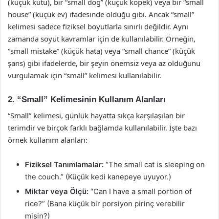
(küçük kutu), bir “small dog” (küçük köpek) veya bir “small
house” (küçük ev) ifadesinde olduğu gibi. Ancak “small”
kelimesi sadece fiziksel boyutlarla sınırlı değildir. Aynı
zamanda soyut kavramlar için de kullanılabilir. Örneğin,
“small mistake” (küçük hata) veya “small chance” (küçük
şans) gibi ifadelerde, bir şeyin önemsiz veya az olduğunu
vurgulamak için “small” kelimesi kullanılabilir.
2. “Small” Kelimesinin Kullanım Alanları
“Small” kelimesi, günlük hayatta sıkça karşılaşılan bir
terimdir ve birçok farklı bağlamda kullanılabilir. İşte bazı
örnek kullanım alanları:
Fiziksel Tanımlamalar:
“The small cat is sleeping on
the couch.” (Küçük kedi kanepeye uyuyor.)
Miktar veya Ölçü:
“Can I have a small portion of
rice?” (Bana küçük bir porsiyon pirinç verebilir
misin?)