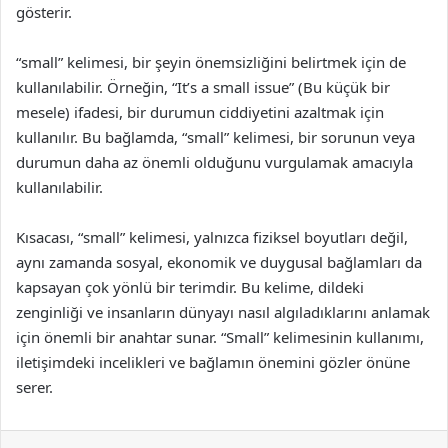
gösterir.
“small” kelimesi, bir şeyin önemsizliğini belirtmek için de
kullanılabilir. Örneğin, “It’s a small issue” (Bu küçük bir
mesele) ifadesi, bir durumun ciddiyetini azaltmak için
kullanılır. Bu bağlamda, “small” kelimesi, bir sorunun veya
durumun daha az önemli olduğunu vurgulamak amacıyla
kullanılabilir.
Kısacası, “small” kelimesi, yalnızca fiziksel boyutları değil,
aynı zamanda sosyal, ekonomik ve duygusal bağlamları da
kapsayan çok yönlü bir terimdir. Bu kelime, dildeki
zenginliği ve insanların dünyayı nasıl algıladıklarını anlamak
için önemli bir anahtar sunar. “Small” kelimesinin kullanımı,
iletişimdeki incelikleri ve bağlamın önemini gözler önüne
serer.
Facebook
X
LinkedIn
Tumblr
Pinterest
Reddit
VKontakte
Odnok