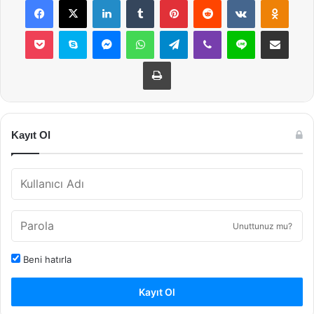
Pocket
Skype
Messenger
WhatsApp
Telegram
Viber
Line
E-Posta ile payla
Yazdır
Kayıt Ol
Unuttunuz mu?
Beni hatırla
Kayıt Ol