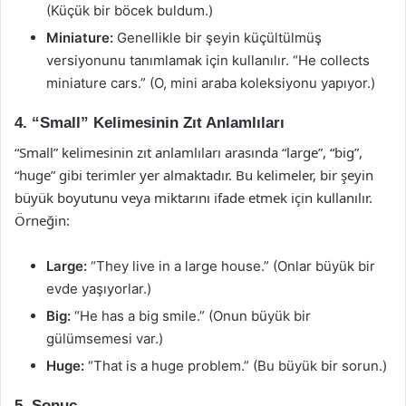
(Küçük bir böcek buldum.)
Miniature:
Genellikle bir şeyin küçültülmüş
versiyonunu tanımlamak için kullanılır. “He collects
miniature cars.” (O, mini araba koleksiyonu yapıyor.)
4. “Small” Kelimesinin Zıt Anlamlıları
“Small” kelimesinin zıt anlamlıları arasında “large”, “big”,
“huge” gibi terimler yer almaktadır. Bu kelimeler, bir şeyin
büyük boyutunu veya miktarını ifade etmek için kullanılır.
Örneğin:
Large:
“They live in a large house.” (Onlar büyük bir
evde yaşıyorlar.)
Big:
“He has a big smile.” (Onun büyük bir
gülümsemesi var.)
Huge:
“That is a huge problem.” (Bu büyük bir sorun.)
5. Sonuç