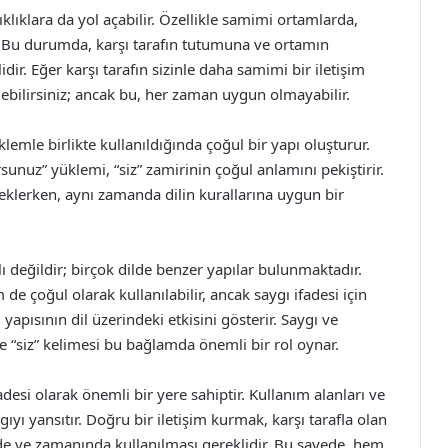
klıklara da yol açabilir. Özellikle samimi ortamlarda,
r. Bu durumda, karşı tarafın tutumuna ve ortamın
r. Eğer karşı tarafın sizinle daha samimi bir iletişim
debilirsiniz; ancak bu, her zaman uygun olmayabilir.
üklemle birlikte kullanıldığında çoğul bir yapı oluşturur.
sunuz” yüklemi, “siz” zamirinin çoğul anlamını pekiştirir.
steklerken, aynı zamanda dilin kurallarına uygun bir
lı değildir; birçok dilde benzer yapılar bulunmaktadır.
de çoğul olarak kullanılabilir, ancak saygı ifadesi için
yapısının dil üzerindeki etkisini gösterir. Saygı ve
ve “siz” kelimesi bu bağlamda önemli bir rol oynar.
adesi olarak önemli bir yere sahiptir. Kullanım alanları ve
gıyı yansıtır. Doğru bir iletişim kurmak, karşı tarafla olan
inde ve zamanında kullanılması gereklidir. Bu sayede, hem