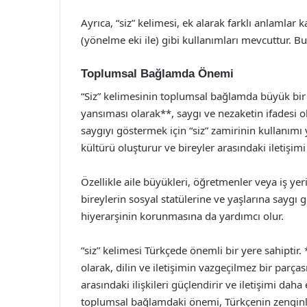
Ayrıca, “siz” kelimesi, ek alarak farklı anlamlar ka
(yönelme eki ile) gibi kullanımları mevcuttur. Bu
Toplumsal Bağlamda Önemi
“Siz” kelimesinin toplumsal bağlamda büyük bir 
yansıması olarak**, saygı ve nezaketin ifadesi ola
saygıyı göstermek için “siz” zamirinin kullanım
kültürü oluşturur ve bireyler arasındaki iletişim
Özellikle aile büyükleri, öğretmenler veya iş yer
bireylerin sosyal statülerine ve yaşlarına saygı 
hiyerarşinin korunmasına da yardımcı olur.
“siz” kelimesi Türkçede önemli bir yere sahiptir
olarak, dilin ve iletişimin vazgeçilmez bir parça
arasındaki ilişkileri güçlendirir ve iletişimi daha e
toplumsal bağlamdaki önemi, Türkçenin zenginliği