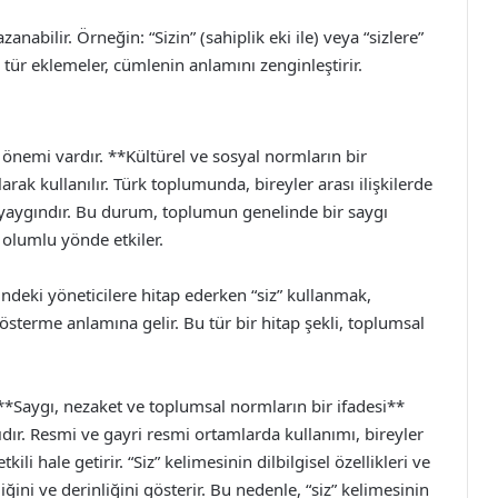
zanabilir. Örneğin: “Sizin” (sahiplik eki ile) veya “sizlere”
 tür eklemeler, cümlenin anlamını zenginleştirir.
önemi vardır. **Kültürel ve sosyal normların bir
rak kullanılır. Türk toplumunda, bireyler arası ilişkilerde
ı yaygındır. Bu durum, toplumun genelinde bir saygı
i olumlu yönde etkiler.
indeki yöneticilere hitap ederken “siz” kullanmak,
gösterme anlamına gelir. Bu tür bir hitap şekli, toplumsal
. **Saygı, nezaket ve toplumsal normların bir ifadesi**
sıdır. Resmi ve gayri resmi ortamlarda kullanımı, bireyler
tkili hale getirir. “Siz” kelimesinin dilbilgisel özellikleri ve
ni ve derinliğini gösterir. Bu nedenle, “siz” kelimesinin