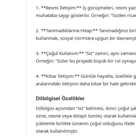
1. **Resmi İletişim:** İş görüşmeleri, resmi yazı
muhataba saygı gösterilir. Örneğin: “Sizden ric
2. **Tanımadıklarına Hitap:** Tanımadığınız biri
kullanmak, sosyal normlara uygun bir davranıştır.
3. **Çoğul Kullanım:** “Siz” zamiri, aynı zamanda
Örneğin: “Sizler bu projede büyük bir rol oynaya
4. **Kibar İletişim:** Günlük hayatta, özellikle g
aralarındaki iletişimi daha kibar bir hale getireb
Dilbilgisel Özellikler
Dilbilgisi açısından “siz” kelimesi, ikinci çoğul 
özne, nesne veya dolaylı tümleç olarak kullanılab
yüklemle birlikte öznenin çoğul olduğunu ifade 
olarak kullanılmıştır.