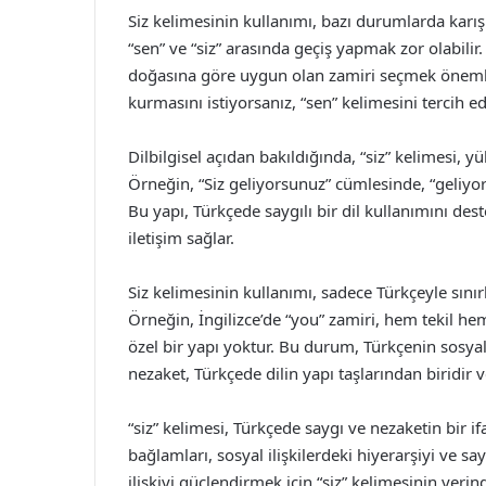
Siz kelimesinin kullanımı, bazı durumlarda karışı
“sen” ve “siz” arasında geçiş yapmak zor olabili
doğasına göre uygun olan zamiri seçmek önemlidi
kurmasını istiyorsanız, “sen” kelimesini tercih e
Dilbilgisel açıdan bakıldığında, “siz” kelimesi, y
Örneğin, “Siz geliyorsunuz” cümlesinde, “geliyor
Bu yapı, Türkçede saygılı bir dil kullanımını de
iletişim sağlar.
Siz kelimesinin kullanımı, sadece Türkçeyle sınır
Örneğin, İngilizce’de “you” zamiri, hem tekil hem 
özel bir yapı yoktur. Bu durum, Türkçenin sosyal 
nezaket, Türkçede dilin yapı taşlarından biridir 
“siz” kelimesi, Türkçede saygı ve nezaketin bir if
bağlamları, sosyal ilişkilerdeki hiyerarşiyi ve say
ilişkiyi güçlendirmek için “siz” kelimesinin yer