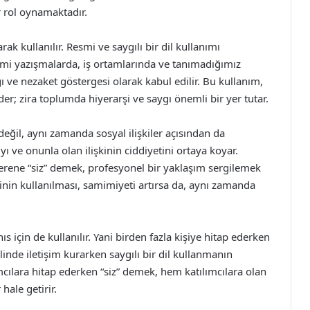
r rol oynamaktadır.
arak kullanılır. Resmi ve saygılı bir dil kullanımı
esmi yazışmalarda, iş ortamlarında ve tanımadığımız
gı ve nezaket göstergesi olarak kabul edilir. Bu kullanım,
der; zira toplumda hiyerarşi ve saygı önemli bir yer tutar.
 değil, aynı zamanda sosyal ilişkiler açısından da
yı ve onunla olan ilişkinin ciddiyetini ortaya koyar.
verene “siz” demek, profesyonel bir yaklaşım sergilemek
inin kullanılması, samimiyeti artırsa da, aynı zamanda
hıs için de kullanılır. Yani birden fazla kişiye hitap ederken
linde iletişim kurarken saygılı bir dil kullanmanın
mcılara hitap ederken “siz” demek, hem katılımcılara olan
hale getirir.