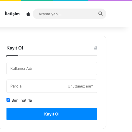
Sitemap
Arama
İletişim
yap
...
Kayıt Ol
Unuttunuz mu?
Beni hatırla
Kayıt Ol