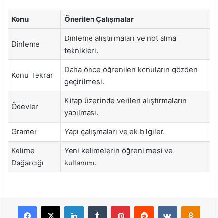
Konu
Önerilen Çalışmalar
Dinleme alıştırmaları ve not alma
Dinleme
teknikleri.
Daha önce öğrenilen konuların gözden
Konu Tekrarı
geçirilmesi.
Kitap üzerinde verilen alıştırmaların
Ödevler
yapılması.
Gramer
Yapı çalışmaları ve ek bilgiler.
Kelime
Yeni kelimelerin öğrenilmesi ve
Dağarcığı
kullanımı.
Facebook
X
LinkedIn
Tumblr
Pinterest
Reddit
VKontakte
Odnok