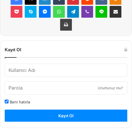
Pocket
Skype
Messenger
WhatsApp
Telegram
Viber
Line
E-Posta ile payla
Yazdır
Kayıt Ol
Unuttunuz mu?
Beni hatırla
Kayıt Ol