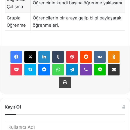
Öğrencinin kendi başına öğrenme yaklaşımı.
Çalışma
Grupla
Öğrencilerin bir araya gelip bilgi paylaşarak
Öğrenme
öğrenmeleri.
Facebook
X
LinkedIn
Tumblr
Pinterest
Reddit
VKontakte
Odnok
Pocket
Skype
Messenger
WhatsApp
Telegram
Viber
Line
E-Posta ile payla
Yazdır
Kayıt Ol