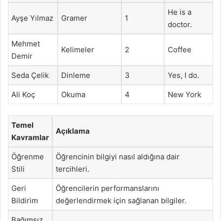
He is a
Ayşe Yılmaz
Gramer
1
doctor.
Mehmet
Kelimeler
2
Coffee
Demir
Seda Çelik
Dinleme
3
Yes, I do.
Ali Koç
Okuma
4
New York
Temel
Açıklama
Kavramlar
Öğrenme
Öğrencinin bilgiyi nasıl aldığına dair
Stili
tercihleri.
Geri
Öğrencilerin performanslarını
Bildirim
değerlendirmek için sağlanan bilgiler.
Bağımsız