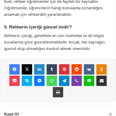
Evet, rehber öğretmenler için de faydalı bir kaynaktır.
Öğretmenler, öğrencilerin hangi konularda zorlandığını
anlamak için rehberden yararlanabilir.
5. Rehberin içeriği güncel midir?
Rehberin içeriği, genellikle en son müfredat ve dil bilgisi
kurallarına göre güncellenmektedir. Ancak, her kaynağın
güncel olup olmadığını kontrol etmek önemlidir.
Facebook
X
LinkedIn
Tumblr
Pinterest
Reddit
VKontakte
Odnok
Pocket
Skype
Messenger
WhatsApp
Telegram
Viber
Line
E-Posta ile payla
Yazdır
Kayıt Ol