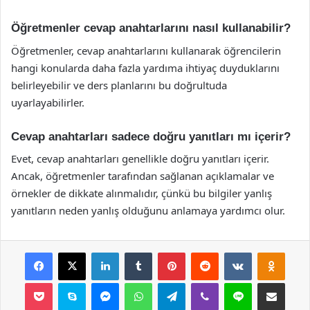
Öğretmenler cevap anahtarlarını nasıl kullanabilir?
Öğretmenler, cevap anahtarlarını kullanarak öğrencilerin
hangi konularda daha fazla yardıma ihtiyaç duyduklarını
belirleyebilir ve ders planlarını bu doğrultuda
uyarlayabilirler.
Cevap anahtarları sadece doğru yanıtları mı içerir?
Evet, cevap anahtarları genellikle doğru yanıtları içerir.
Ancak, öğretmenler tarafından sağlanan açıklamalar ve
örnekler de dikkate alınmalıdır, çünkü bu bilgiler yanlış
yanıtların neden yanlış olduğunu anlamaya yardımcı olur.
Facebook
X
LinkedIn
Tumblr
Pinterest
Reddit
VKontakte
Odnok
Pocket
Skype
Messenger
WhatsApp
Telegram
Viber
Line
E-Posta ile payla