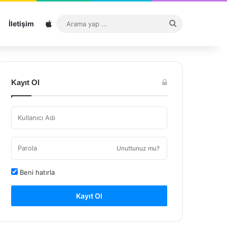
Sitemap
Arama
İletişim
yap
...
Kayıt Ol
Unuttunuz mu?
Beni hatırla
Kayıt Ol