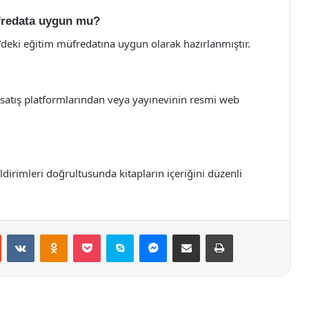
üfredata uygun mu?
e’deki eğitim müfredatına uygun olarak hazırlanmıştır.
ne satış platformlarından veya yayınevinin resmi web
ldirimleri doğrultusunda kitapların içeriğini düzenli
st
Reddit
VKontakte
Odnoklassniki
Pocket
Skype
Messenger
E-Posta ile paylaş
Yazdır