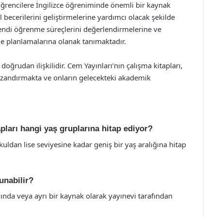
, öğrencilere İngilizce öğreniminde önemli bir kaynak
il becerilerini geliştirmelerine yardımcı olacak şekilde
 kendi öğrenme süreçlerini değerlendirmelerine ve
lde planlamalarına olanak tanımaktadır.
oğrudan ilişkilidir. Cem Yayınları’nın çalışma kitapları,
kazandırmakta ve onların gelecekteki akademik
apları hangi yaş gruplarına hitap ediyor?
okuldan lise seviyesine kadar geniş bir yaş aralığına hitap
unabilir?
mında veya ayrı bir kaynak olarak yayınevi tarafından