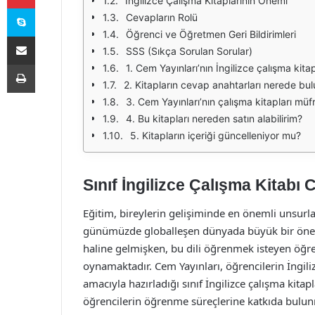
İngilizce Çalışma Kitaplarının Önemi
Skype
Cevapların Rolü
Öğrenci ve Öğretmen Geri Bildirimleri
E-Posta ile paylaş
SSS (Sıkça Sorulan Sorular)
Yazdır
1. Cem Yayınları’nın İngilizce çalışma kita
2. Kitapların cevap anahtarları nerede bul
3. Cem Yayınları’nın çalışma kitapları m
4. Bu kitapları nereden satın alabilirim?
5. Kitapların içeriği güncelleniyor mu?
Sınıf İngilizce Çalışma Kitabı 
Eğitim, bireylerin gelişiminde en önemli unsurlar
günümüzde globalleşen dünyada büyük bir öneme sa
haline gelmişken, bu dili öğrenmek isteyen öğrenc
oynamaktadır. Cem Yayınları, öğrencilerin İngiliz
amacıyla hazırladığı sınıf İngilizce çalışma kitapl
öğrencilerin öğrenme süreçlerine katkıda bulunm