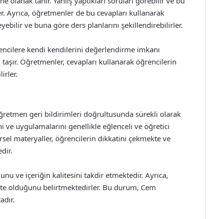
e olanak tanır. Yanlış yaptıkları soruları görebilir ve bu
ler. Ayrıca, öğretmenler de bu cevapları kullanarak
ebilir ve buna göre ders planlarını şekillendirebilirler.
ğrencilere kendi kendilerini değerlendirme imkanı
 taşır. Öğretmenler, cevapları kullanarak öğrencilerin
irler.
öğretmen geri bildirimleri doğrultusunda sürekli olarak
ni ve uygulamalarını genellikle eğlenceli ve öğretici
örsel materyaller, öğrencilerin dikkatini çekmekte ve
dir.
u ve içeriğin kalitesini takdir etmektedir. Ayrıca,
likte olduğunu belirtmektedirler. Bu durum, Cem
adır.