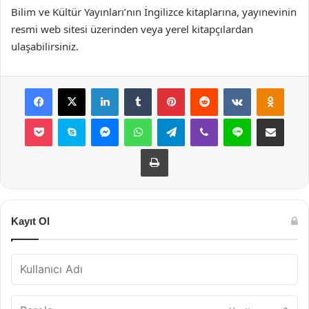
Bilim ve Kültür Yayınları’nın İngilizce kitaplarına, yayınevinin
resmi web sitesi üzerinden veya yerel kitapçılardan
ulaşabilirsiniz.
Facebook
X
LinkedIn
Tumblr
Pinterest
Reddit
VKontakte
Odnok
Pocket
Skype
Messenger
WhatsApp
Telegram
Viber
Line
E-Posta ile payla
Yazdır
Kayıt Ol