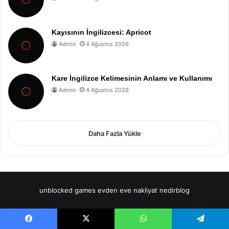
Kayısının İngilizcesi: Apricot
Admin
4 Ağustos 2026
Kare İngilizce Kelimesinin Anlamı ve Kullanımı
Admin
4 Ağustos 2026
Daha Fazla Yükle
unblocked games
evden eve nakliyat
nedirblog
Facebook
X
WhatsApp
Telegram