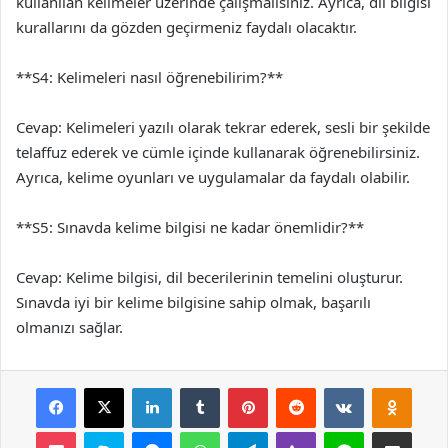
kullanılan kelimeler üzerinde çalışmalısınız. Ayrıca, dil bilgisi
kurallarını da gözden geçirmeniz faydalı olacaktır.
**S4: Kelimeleri nasıl öğrenebilirim?**
Cevap: Kelimeleri yazılı olarak tekrar ederek, sesli bir şekilde
telaffuz ederek ve cümle içinde kullanarak öğrenebilirsiniz.
Ayrıca, kelime oyunları ve uygulamalar da faydalı olabilir.
**S5: Sınavda kelime bilgisi ne kadar önemlidir?**
Cevap: Kelime bilgisi, dil becerilerinin temelini oluşturur.
Sınavda iyi bir kelime bilgisine sahip olmak, başarılı
olmanızı sağlar.
Facebook
X
LinkedIn
Tumblr
Pinterest
Reddit
VKontakte
Odnok
Pocket
Skype
Messenger
WhatsApp
Telegram
Viber
Line
E-Posta ile payla