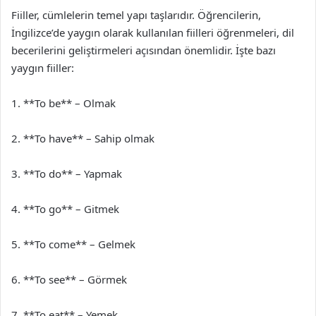
Fiiller, cümlelerin temel yapı taşlarıdır. Öğrencilerin,
İngilizce’de yaygın olarak kullanılan fiilleri öğrenmeleri, dil
becerilerini geliştirmeleri açısından önemlidir. İşte bazı
yaygın fiiller:
1. **To be** – Olmak
2. **To have** – Sahip olmak
3. **To do** – Yapmak
4. **To go** – Gitmek
5. **To come** – Gelmek
6. **To see** – Görmek
7. **To eat** – Yemek