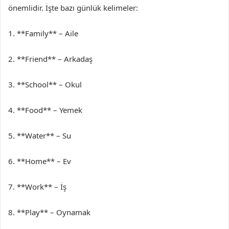
önemlidir. İşte bazı günlük kelimeler:
1. **Family** – Aile
2. **Friend** – Arkadaş
3. **School** – Okul
4. **Food** – Yemek
5. **Water** – Su
6. **Home** – Ev
7. **Work** – İş
8. **Play** – Oynamak