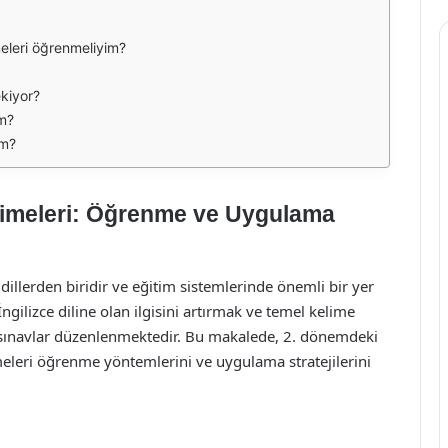
meleri öğrenmeliyim?
ekiyor?
ım?
im?
Kelimeleri: Öğrenme ve Uygulama
illerden biridir ve eğitim sistemlerinde önemli bir yer
İngilizce diline olan ilgisini artırmak ve temel kelime
lı sınavlar düzenlenmektedir. Bu makalede, 2. dönemdeki
limeleri öğrenme yöntemlerini ve uygulama stratejilerini