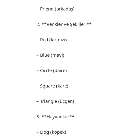
– Friend (arkadaş)
2. **Renkler ve Şekiller:**
– Red (kırmızı)
– Blue (mavi)
– Circle (daire)
– Square (kare)
– Triangle (üçgen)
3. **Hayvanlar:**
– Dog (köpek)