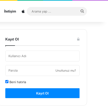
Sitemap
Arama
İletişim
yap
...
Kayıt Ol
Unuttunuz mu?
Beni hatırla
Kayıt Ol