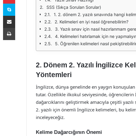
Skype
SSS (Sıkça Sorulan Sorular)
1. 2. dönem 2. yazılı sınavında hangi keli
E-Posta ile paylaş
2. Kelimeleri en iyi nasıl öğrenebilirim?
Yazdır
3. Yazılı sınav için nasıl hazırlanmam ger
4. Kelimeleri hatırlamak için ne yapmalıy
5. Öğrenilen kelimeleri nasıl pekiştirebilir
2. Dönem 2. Yazılı İngilizce 
Yöntemleri
İngilizce, dünya genelinde en yaygın konuşulan d
tutar. Özellikle ilkokul seviyesinde, öğrencilerin 
dağarcıklarını geliştirmek amacıyla çeşitli yazı
2. yazılı için önemli İngilizce kelimeleri, bu ke
inceleyeceğiz.
Kelime Dağarcığının Önemi