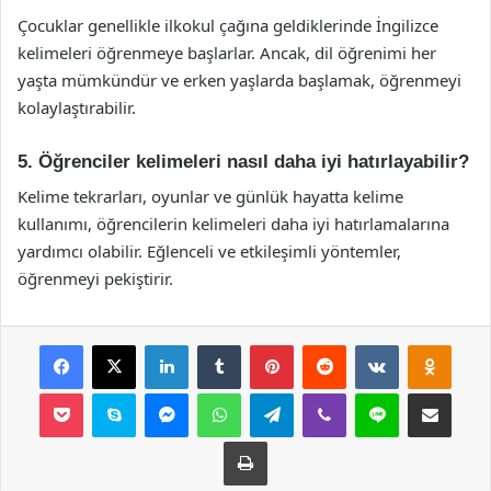
Çocuklar genellikle ilkokul çağına geldiklerinde İngilizce
kelimeleri öğrenmeye başlarlar. Ancak, dil öğrenimi her
yaşta mümkündür ve erken yaşlarda başlamak, öğrenmeyi
kolaylaştırabilir.
5. Öğrenciler kelimeleri nasıl daha iyi hatırlayabilir?
Kelime tekrarları, oyunlar ve günlük hayatta kelime
kullanımı, öğrencilerin kelimeleri daha iyi hatırlamalarına
yardımcı olabilir. Eğlenceli ve etkileşimli yöntemler,
öğrenmeyi pekiştirir.
Facebook
X
LinkedIn
Tumblr
Pinterest
Reddit
VKontakte
Odnok
Pocket
Skype
Messenger
WhatsApp
Telegram
Viber
Line
E-Posta ile payla
Yazdır