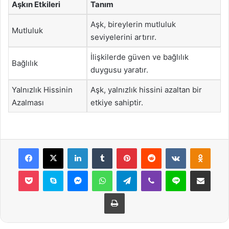
Aşkın Etkileri
Tanım
Aşk, bireylerin mutluluk
Mutluluk
seviyelerini artırır.
İlişkilerde güven ve bağlılık
Bağlılık
duygusu yaratır.
Yalnızlık Hissinin
Aşk, yalnızlık hissini azaltan bir
Azalması
etkiye sahiptir.
Facebook
X
LinkedIn
Tumblr
Pinterest
Reddit
VKontakte
Odnok
Pocket
Skype
Messenger
WhatsApp
Telegram
Viber
Line
E-Posta ile payla
Yazdır