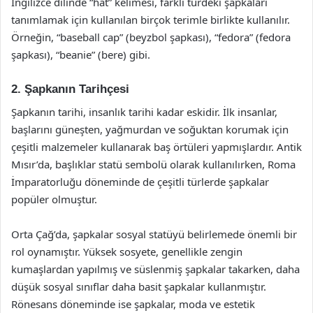
İngilizce dilinde “hat” kelimesi, farklı türdeki şapkaları
tanımlamak için kullanılan birçok terimle birlikte kullanılır.
Örneğin, “baseball cap” (beyzbol şapkası), “fedora” (fedora
şapkası), “beanie” (bere) gibi.
2. Şapkanın Tarihçesi
Şapkanın tarihi, insanlık tarihi kadar eskidir. İlk insanlar,
başlarını güneşten, yağmurdan ve soğuktan korumak için
çeşitli malzemeler kullanarak baş örtüleri yapmışlardır. Antik
Mısır’da, başlıklar statü sembolü olarak kullanılırken, Roma
İmparatorluğu döneminde de çeşitli türlerde şapkalar
popüler olmuştur.
Orta Çağ’da, şapkalar sosyal statüyü belirlemede önemli bir
rol oynamıştır. Yüksek sosyete, genellikle zengin
kumaşlardan yapılmış ve süslenmiş şapkalar takarken, daha
düşük sosyal sınıflar daha basit şapkalar kullanmıştır.
Rönesans döneminde ise şapkalar, moda ve estetik