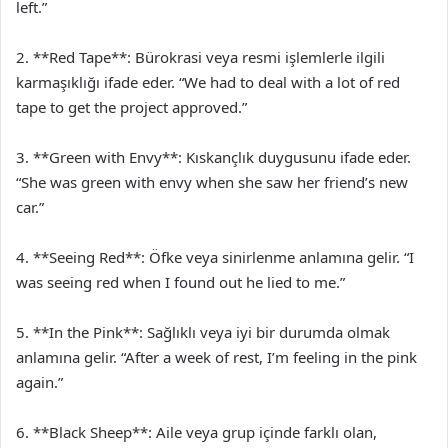
left.”
2. **Red Tape**: Bürokrasi veya resmi işlemlerle ilgili
karmaşıklığı ifade eder. “We had to deal with a lot of red
tape to get the project approved.”
3. **Green with Envy**: Kıskançlık duygusunu ifade eder.
“She was green with envy when she saw her friend’s new
car.”
4. **Seeing Red**: Öfke veya sinirlenme anlamına gelir. “I
was seeing red when I found out he lied to me.”
5. **In the Pink**: Sağlıklı veya iyi bir durumda olmak
anlamına gelir. “After a week of rest, I’m feeling in the pink
again.”
6. **Black Sheep**: Aile veya grup içinde farklı olan,