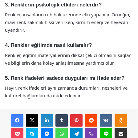
3. Renklerin psikolojik etkileri nelerdir?
Renkler, insanların ruh hali üzerinde etki yapabilir. Örneğin,
mavi renk sakinlik hissi verirken, kırmızı enerji ve heyecan
uyandırır.
4. Renkler eğitimde nasıl kullanılır?
Renkler, eğitim materyallerinin dikkat çekici olmasını sağlar
ve bilgilerin daha kolay anlaşılmasına yardımcı olur.
5. Renk ifadeleri sadece duyguları mı ifade eder?
Hayır, renk ifadeleri aynı zamanda durumları, nesneleri ve
kültürel bağlamları da ifade edebilir.
Facebook
X
LinkedIn
Tumblr
Pinterest
Reddit
VKontakte
Odnok
Pocket
Skype
Messenger
WhatsApp
Telegram
Viber
Line
E-Posta ile payla