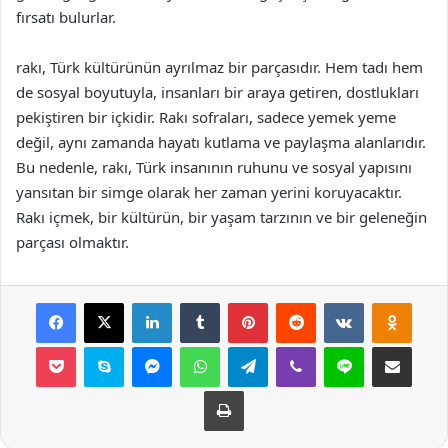
fırsatı bulurlar.
rakı, Türk kültürünün ayrılmaz bir parçasıdır. Hem tadı hem
de sosyal boyutuyla, insanları bir araya getiren, dostlukları
pekiştiren bir içkidir. Rakı sofraları, sadece yemek yeme
değil, aynı zamanda hayatı kutlama ve paylaşma alanlarıdır.
Bu nedenle, rakı, Türk insanının ruhunu ve sosyal yapısını
yansıtan bir simge olarak her zaman yerini koruyacaktır.
Rakı içmek, bir kültürün, bir yaşam tarzının ve bir geleneğin
parçası olmaktır.
Facebook
X
LinkedIn
Tumblr
Pinterest
Reddit
VKontakte
Odnok
Pocket
Skype
Messenger
WhatsApp
Telegram
Viber
Line
E-Posta ile payla
Yazdır