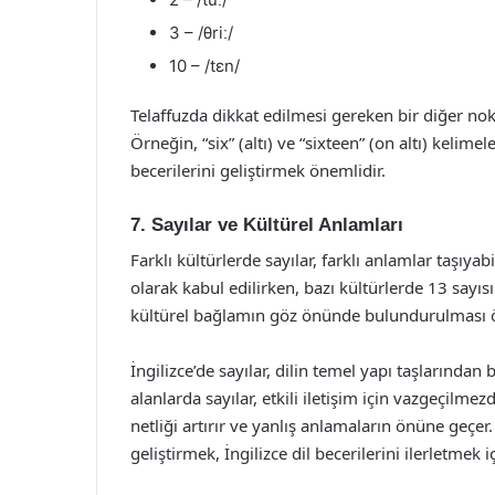
3 – /θriː/
10 – /tɛn/
Telaffuzda dikkat edilmesi gereken bir diğer nokt
Örneğin, “six” (altı) ve “sixteen” (on altı) kelime
becerilerini geliştirmek önemlidir.
7. Sayılar ve Kültürel Anlamları
Farklı kültürlerde sayılar, farklı anlamlar taşıyab
olarak kabul edilirken, bazı kültürlerde 13 sayısı
kültürel bağlamın göz önünde bulundurulması ö
İngilizce’de sayılar, dilin temel yapı taşlarınd
alanlarda sayılar, etkili iletişim için vazgeçilmez
netliği artırır ve yanlış anlamaların önüne geçe
geliştirmek, İngilizce dil becerilerini ilerletmek i