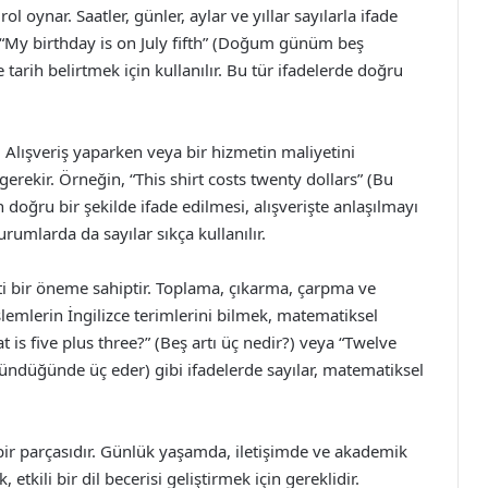
 oynar. Saatler, günler, aylar ve yıllar sayılarla ifade
eya “My birthday is on July fifth” (Doğum günüm beş
arih belirtmek için kullanılır. Bu tür ifadelerde doğru
r. Alışveriş yaparken veya bir hizmetin maliyetini
gerekir. Örneğin, “This shirt costs twenty dollars” (Bu
n doğru bir şekilde ifade edilmesi, alışverişte anlaşılmayı
rumlarda da sayılar sıkça kullanılır.
ti bir öneme sahiptir. Toplama, çıkarma, çarpma ve
işlemlerin İngilizce terimlerini bilmek, matematiksel
 is five plus three?” (Beş artı üç nedir?) veya “Twelve
ölündüğünde üç eder) gibi ifadelerde sayılar, matematiksel
i bir parçasıdır. Günlük yaşamda, iletişimde ve akademik
etkili bir dil becerisi geliştirmek için gereklidir.