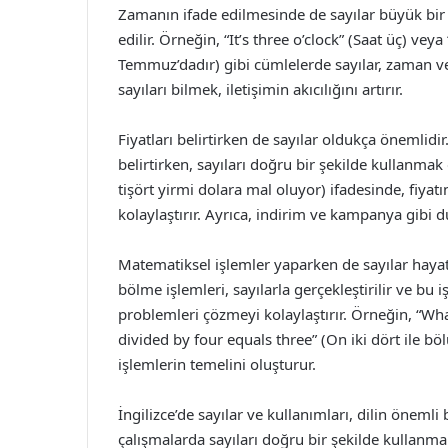
Zamanın ifade edilmesinde de sayılar büyük bir rol
edilir. Örneğin, “It’s three o’clock” (Saat üç) v
Temmuz’dadır) gibi cümlelerde sayılar, zaman ve t
sayıları bilmek, iletişimin akıcılığını artırır.
Fiyatları belirtirken de sayılar oldukça önemlidi
belirtirken, sayıları doğru bir şekilde kullanmak 
tişört yirmi dolara mal oluyor) ifadesinde, fiyatı
kolaylaştırır. Ayrıca, indirim ve kampanya gibi du
Matematiksel işlemler yaparken de sayılar haya
bölme işlemleri, sayılarla gerçekleştirilir ve bu 
problemleri çözmeyi kolaylaştırır. Örneğin, “What
divided by four equals three” (On iki dört ile b
işlemlerin temelini oluşturur.
İngilizce’de sayılar ve kullanımları, dilin öneml
çalışmalarda sayıları doğru bir şekilde kullanmak, 