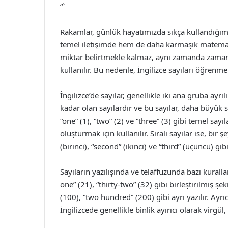
“`
Rakamlar, günlük hayatımızda sıkça kullandığımız
temel iletişimde hem de daha karmaşık matemati
miktar belirtmekle kalmaz, aynı zamanda zaman, t
kullanılır. Bu nedenle, İngilizce sayıları öğrenmek
İngilizce’de sayılar, genellikle iki ana gruba ayrılı
kadar olan sayılardır ve bu sayılar, daha büyük sa
“one” (1), “two” (2) ve “three” (3) gibi temel sayı
oluşturmak için kullanılır. Sıralı sayılar ise, bir şe
(birinci), “second” (ikinci) ve “third” (üçüncü) gibi
Sayıların yazılışında ve telaffuzunda bazı kuralla
one” (21), “thirty-two” (32) gibi birleştirilmiş ş
(100), “two hundred” (200) gibi ayrı yazılır. Ayr
İngilizcede genellikle binlik ayırıcı olarak virgül,