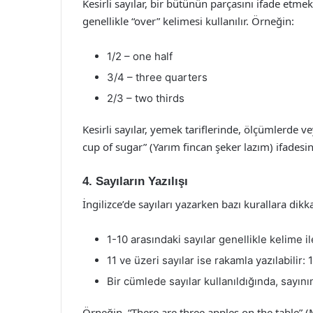
Kesirli sayılar, bir bütünün parçasını ifade etmek i
genellikle “over” kelimesi kullanılır. Örneğin:
1/2 – one half
3/4 – three quarters
2/3 – two thirds
Kesirli sayılar, yemek tariflerinde, ölçümlerde vey
cup of sugar” (Yarım fincan şeker lazım) ifadesinde
4. Sayıların Yazılışı
İngilizce’de sayıları yazarken bazı kurallara dik
1-10 arasındaki sayılar genellikle kelime il
11 ve üzeri sayılar ise rakamla yazılabilir: 1
Bir cümlede sayılar kullanıldığında, sayının
Örneğin, “There are three apples on the table” (