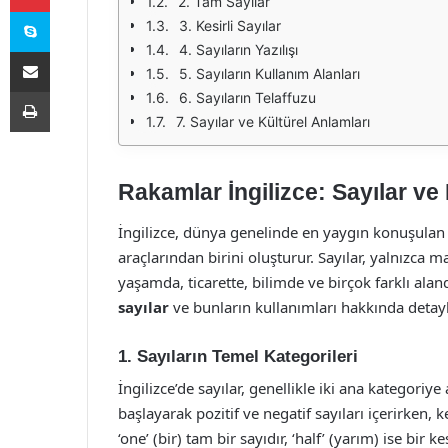
2. Tam Sayılar
Skype
3. Kesirli Sayılar
4. Sayıların Yazılışı
E-Posta ile paylaş
5. Sayıların Kullanım Alanları
Yazdır
6. Sayıların Telaffuzu
7. Sayılar ve Kültürel Anlamları
Rakamlar İngilizce: Sayılar ve 
İngilizce, dünya genelinde en yaygın konuşulan di
araçlarından birini oluşturur. Sayılar, yalnızca
yaşamda, ticarette, bilimde ve birçok farklı al
sayılar
ve bunların kullanımları hakkında detayl
1. Sayıların Temel Kategorileri
İngilizce’de sayılar, genellikle iki ana kategoriye 
başlayarak pozitif ve negatif sayıları içerirken, k
‘one’ (bir) tam bir sayıdır, ‘half’ (yarım) ise bir kes