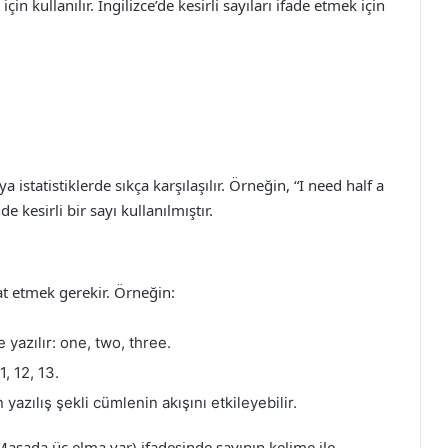
çin kullanılır. İngilizce’de kesirli sayıları ifade etmek için
a istatistiklerde sıkça karşılaşılır. Örneğin, “I need half a
 kesirli bir sayı kullanılmıştır.
kat etmek gerekir. Örneğin:
e yazılır: one, two, three.
1, 12, 13.
 yazılış şekli cümlenin akışını etkileyebilir.
Masada üç elma var) ifadesinde sayının kelime ile