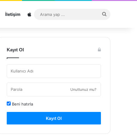
Sitemap
Arama
İletişim
yap
...
Kayıt Ol
Unuttunuz mu?
Beni hatırla
Kayıt Ol