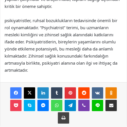
kritik bir öneme sahiptir.
psikiyatristler, ruhsal bozuklukların tedavisinde önemli bir
rol oynamaktadır. “Psychiatrist” terimi, bu uzmanların
mesleki kimliğini ve zihinsel sağlık alanındaki katkılarını
ifade eder. Psikiyatristlerin, bireylerin yaşamlarını olumlu
yönde etkileme potansiyeli, bu mesleği daha da anlamlı
kılmaktadır. Zihinsel sağlık konusundaki farkındalığın
artmasıyla birlikte, psikiyatri alanına olan ilgi ve ihtiyaç da
artmaktadır.
Facebook
X
LinkedIn
Tumblr
Pinterest
Reddit
VKontakte
Odnok
Pocket
Skype
Messenger
WhatsApp
Telegram
Viber
Line
E-Posta ile payla
Yazdır