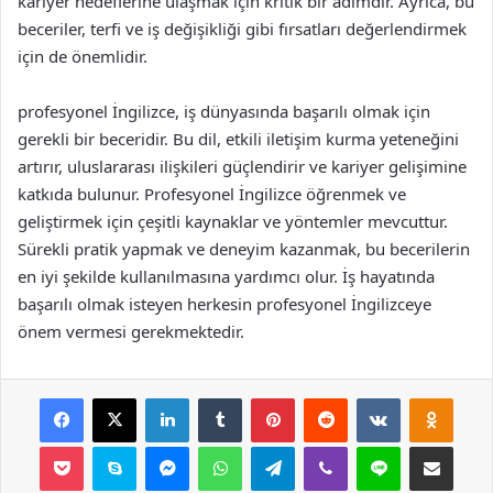
kariyer hedeflerine ulaşmak için kritik bir adımdır. Ayrıca, bu
beceriler, terfi ve iş değişikliği gibi fırsatları değerlendirmek
için de önemlidir.
profesyonel İngilizce, iş dünyasında başarılı olmak için
gerekli bir beceridir. Bu dil, etkili iletişim kurma yeteneğini
artırır, uluslararası ilişkileri güçlendirir ve kariyer gelişimine
katkıda bulunur. Profesyonel İngilizce öğrenmek ve
geliştirmek için çeşitli kaynaklar ve yöntemler mevcuttur.
Sürekli pratik yapmak ve deneyim kazanmak, bu becerilerin
en iyi şekilde kullanılmasına yardımcı olur. İş hayatında
başarılı olmak isteyen herkesin profesyonel İngilizceye
önem vermesi gerekmektedir.
Facebook
X
LinkedIn
Tumblr
Pinterest
Reddit
VKontakte
Odnok
Pocket
Skype
Messenger
WhatsApp
Telegram
Viber
Line
E-Posta ile payla