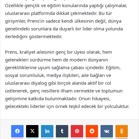
Özellikle gençlik ve eğitim konularında yaptığı çalışmalar,
uluslararası platformda dikkat çekmektedir. Bu tür
girişimler, Prens’in sadece kendi ülkesinin değil, dünya
genelindeki sorunlara da duyarlı bir lider olma yolunda
ilerlediğini göstermektedir.
Prens, kraliyet ailesinin genç bir üyesi olarak, hem
gelenekleri sürdürme hem de modern dünyanın
gerekliliklerine uyum sağlama çabası içindedir. Eğitim,
sosyal sorumluluk, medya ilişkileri, aile bağları ve
uluslararası diyalog gibi birçok alanda aktif bir rol
üstlenerek, genç nesillere ilham vermekte ve toplumun
gelişimine katkıda bulunmaktadır. Onun hikayesi,
gelecekteki liderler için örnek teşkil edecek bir yolculuktur.
Facebook
X
LinkedIn
Tumblr
Pinterest
Reddit
VKontakte
Odnok
Pocket
Skype
Messenger
WhatsApp
Telegram
Viber
Line
E-Posta ile payla