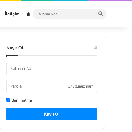
Sitemap
Arama
İletişim
yap
...
Kayıt Ol
Unuttunuz mu?
Beni hatırla
Kayıt Ol