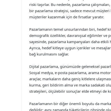
riski taşırlar. Bu nedenle, pazarlama çalışmaları, 
bir pazarlama stratejisi, sadece mevcut müşteri
müşteriler kazanmak için de fırsatlar yaratır.
Pazarlamanın temel unsurlarından biri, hedef kitl
demografik özellikler, davranışsal eğilimler ve ps
sayesinde, pazarlama kampanyaları daha etkili ha
Ayrıca, hedef kitleye uygun içerikler ve mesajla
bağ kurulmasını sağlar.
Dijital pazarlama, günümüzde geleneksel pazar
Sosyal medya, e-posta pazarlama, arama motoru 
araçlar, markaların daha geniş kitlelere ulaşmasın
kurma, geri bildirim alma ve marka sadakati olu
stratejileri, ölçülebilir sonuçlar elde etmeyi de ko
Pazarlamanın bir diğer önemli boyutu da marka 
değildir; aynı zamanda tüketicilerin zihninde ol