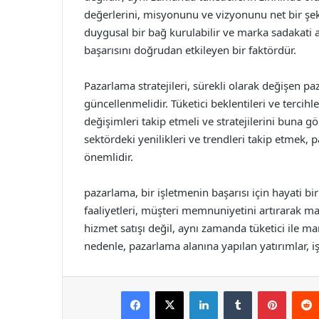
değerlerini, misyonunu ve vizyonunu net bir şeki
duygusal bir bağ kurulabilir ve marka sadakati ar
başarısını doğrudan etkileyen bir faktördür.
Pazarlama stratejileri, sürekli olarak değişen pa
güncellenmelidir. Tüketici beklentileri ve tercih
değişimleri takip etmeli ve stratejilerini buna g
sektördeki yenilikleri ve trendleri takip etmek, p
önemlidir.
pazarlama, bir işletmenin başarısı için hayati b
faaliyetleri, müşteri memnuniyetini artırarak m
hizmet satışı değil, aynı zamanda tüketici ile ma
nedenle, pazarlama alanına yapılan yatırımlar, işl
Facebook
X
LinkedIn
Tumblr
Pintere