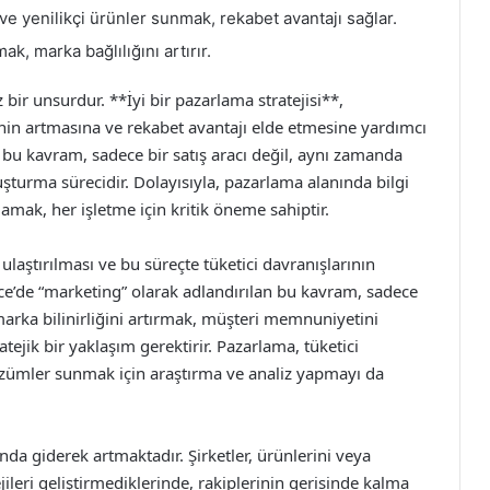
ve yenilikçi ürünler sunmak, rekabet avantajı sağlar.
ak, marka bağlılığını artırır.
r unsurdur. **İyi bir pazarlama stratejisi**,
in artmasına ve rekabet avantajı elde etmesine yardımcı
n bu kavram, sadece bir satış aracı değil, aynı zamanda
uşturma sürecidir. Dolayısıyla, pazarlama alanında bilgi
lamak, her işletme için kritik öneme sahiptir.
laştırılması ve bu süreçte tüketici davranışlarının
izce’de “marketing” olarak adlandırılan bu kavram, sadece
arka bilinirliğini artırmak, müşteri memnuniyetini
tejik bir yaklaşım gerektirir. Pazarlama, tüketici
özümler sunmak için araştırma ve analiz yapmayı da
a giderek artmaktadır. Şirketler, ürünlerini veya
jileri geliştirmediklerinde, rakiplerinin gerisinde kalma