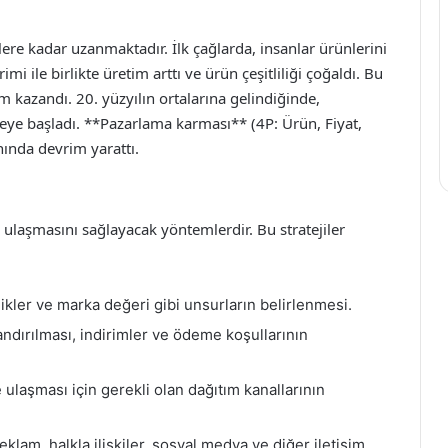
ere kadar uzanmaktadır. İlk çağlarda, insanlar ürünlerini
mi ile birlikte üretim arttı ve ürün çeşitliliği çoğaldı. Bu
azandı. 20. yüzyılın ortalarına gelindiğinde,
meye başladı. **Pazarlama karması** (4P: Ürün, Fiyat,
nında devrim yarattı.
e ulaşmasını sağlayacak yöntemlerdir. Bu stratejiler
likler ve marka değeri gibi unsurların belirlenmesi.
ndırılması, indirimler ve ödeme koşullarının
 ulaşması için gerekli olan dağıtım kanallarının
eklam, halkla ilişkiler, sosyal medya ve diğer iletişim