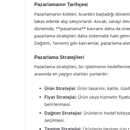
Pazarlamanın Tarihçesi
Pazarlamanın kökleri, ticaretin başladığı döneml
takas ederek alıp satıyorlardı. Ancak, sanayi devri
dönemde, **pazarlama** kavramı daha da önem k
pazarlama stratejileri daha sistematik hale gel
Dağıtım, Tanıtım) gibi kavramlar, pazarlama ala
Pazarlama Stratejileri
Pazarlama stratejileri, bir işletmenin hedeflerin
arasında en yaygın olanları şunlardır:
Ürün Stratejisi:
Ürün tasarımı, kalite, özel
Fiyat Stratejisi:
Ürün veya hizmetin fiyatla
belirlenmesi.
Dağıtım Stratejisi:
Ürünlerin hedef kitleye
seçilmesi.
Tanıtım Stratejisi:
Ürünlerin tanıtımı için r