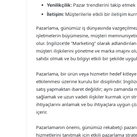
Yenilikçilik:
Pazar trendlerini takip etmek 
İletişim:
Müşterilerle etkili bir iletişim kurm
Pazarlama, günümüz iş dünyasında vazgeçilmez bi
işletmelerin büyümesine, müşteri memnuniyetin
olur. İngilizce’de “Marketing” olarak adlandırıla
müşteri ilişkilerini yönetme ve marka imajını ol
sahibi olmak ve bu bilgiyi etkili bir şekilde uygu
Pazarlama, bir ürün veya hizmetin hedef kitleye u
etkilenmesi üzerine kurulu bir disiplindir. İngil
satış yapmaktan ibaret değildir; aynı zamanda m
sağlamak ve uzun vadeli ilişkiler kurmak için stra
ihtiyaçlarını anlamak ve bu ihtiyaçlara uygun ç
içerir.
Pazarlamanın önemi, günümüz rekabetçi pazarınd
hizmetlerini tanıtmak için etkili pazarlama strate