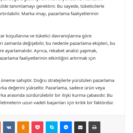
lde tanımlamayı gerektirir. Bu sayede, tüketicilerle
tırılabilir. Marka imajı, pazarlama faaliyetlerinin
zar koşullarına ve tüketici davranışlarına göre
leri zamanla değişebilir, bu nedenle pazarlama ekipleri, bu
öre ayarlamalıdır. Ayrıca, rekabet analizi yapmak,
azarlama faaliyetlerinin etkinliğini artırmak için
ir öneme sahiptir. Doğru stratejilerle yürütülen pazarlama
arka değerini yükseltir. Pazarlama, sadece ürün veya
rka arasında sürdürülebilir bir ilişki kurma çabasıdır. Bu
etmelerin uzun vadeli başarıları için kritik bir faktördür.
st
Reddit
VKontakte
Odnoklassniki
Pocket
Skype
Messenger
E-Posta ile paylaş
Yazdır