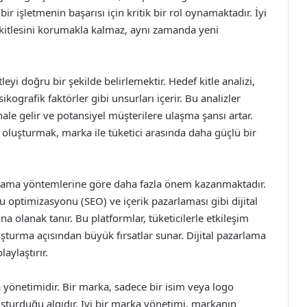
bir işletmenin başarısı için kritik bir rol oynamaktadır. İyi
 kitlesini korumakla kalmaz, aynı zamanda yeni
eyi doğru bir şekilde belirlemektir. Hedef kitle analizi,
ikografik faktörler gibi unsurları içerir. Bu analizler
le gelir ve potansiyel müşterilere ulaşma şansı artar.
r oluşturmak, marka ile tüketici arasında daha güçlü bir
lama yöntemlerine göre daha fazla önem kazanmaktadır.
optimizasyonu (SEO) ve içerik pazarlaması gibi dijital
a olanak tanır. Bu platformlar, tüketicilerle etkileşim
şturma açısından büyük fırsatlar sunar. Dijital pazarlama
laylaştırır.
yönetimidir. Bir marka, sadece bir isim veya logo
uşturduğu algıdır. İyi bir marka yönetimi, markanın