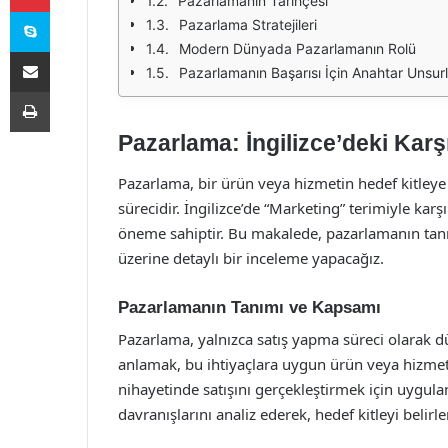
Pazarlamanın Tarihçesi
Skype
Pazarlama Stratejileri
Modern Dünyada Pazarlamanın Rolü
E-Posta ile paylaş
Pazarlamanın Başarısı İçin Anahtar Unsurl
Yazdır
Pazarlama: İngilizce’deki Karş
Pazarlama, bir ürün veya hizmetin hedef kitleye u
sürecidir. İngilizce’de “Marketing” terimiyle karşı
öneme sahiptir. Bu makalede, pazarlamanın tanım
üzerine detaylı bir inceleme yapacağız.
Pazarlamanın Tanımı ve Kapsamı
Pazarlama, yalnızca satış yapma süreci olarak d
anlamak, bu ihtiyaçlara uygun ürün veya hizmetl
nihayetinde satışını gerçekleştirmek için uygulan
davranışlarını analiz ederek, hedef kitleyi belirle