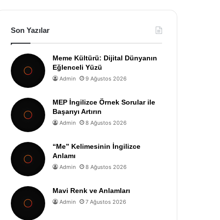
Son Yazılar
Meme Kültürü: Dijital Dünyanın
Eğlenceli Yüzü
Admin
9 Ağustos 2026
MEP İngilizce Örnek Sorular ile
Başarıyı Artırın
Admin
8 Ağustos 2026
“Me” Kelimesinin İngilizce
Anlamı
Admin
8 Ağustos 2026
Mavi Renk ve Anlamları
Admin
7 Ağustos 2026