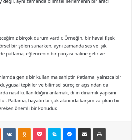
y değil, aynı zamanda bilimsel ilerlemenin bir aracı
ceğimiz birçok durum vardır. Örneğin, bir havai fişek
örsel bir şölen sunarken, aynı zamanda ses ve ışık
lerde patlama, eğlencenin bir parçası haline gelir ve
lamda geniş bir kullanıma sahiptir. Patlama, yalnızca bir
uygusal tepkiler ve bilimsel süreçler açısından da
rda nasıl kullanıldığını anlamak, dilin dinamik yapısını
lur. Patlama, hayatın birçok alanında karşımıza çıkan bir
reken önemli bir konudur.
st
Reddit
VKontakte
Odnoklassniki
Pocket
Skype
Messenger
E-Posta ile paylaş
Yazdır