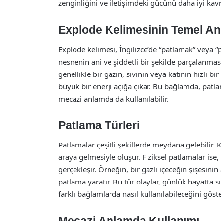
zenginliğini ve iletişimdeki gücünü daha iyi ka
Explode Kelimesinin Temel An
Explode kelimesi, İngilizce’de “patlamak” veya “p
nesnenin ani ve şiddetli bir şekilde parçalanma
genellikle bir gazın, sıvının veya katının hızlı 
büyük bir enerji açığa çıkar. Bu bağlamda, patlam
mecazi anlamda da kullanılabilir.
Patlama Türleri
Patlamalar çeşitli şekillerde meydana gelebilir. 
araya gelmesiyle oluşur. Fiziksel patlamalar ise, b
gerçekleşir. Örneğin, bir gazlı içeceğin şişesinin
patlama yaratır. Bu tür olaylar, günlük hayatta 
farklı bağlamlarda nasıl kullanılabileceğini göste
Mecazi Anlamda Kullanımı