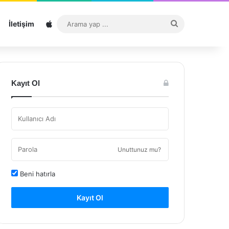
Sitemap
Arama
İletişim
yap
...
Kayıt Ol
Unuttunuz mu?
Beni hatırla
Kayıt Ol