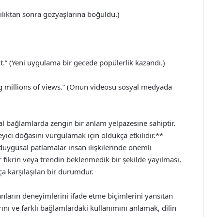
rılıktan sonra gözyaşlarına boğuldu.)
.” (Yeni uygulama bir gecede popülerlik kazandı.)
ng millions of views.” (Onun videosu sosyal medyada
l bağlamlarda zengin bir anlam yelpazesine sahiptir.
eyici doğasını vurgulamak için oldukça etkilidir.**
 duygusal patlamalar insan ilişkilerinde önemli
r fikrin veya trendin beklenmedik bir şekilde yayılması,
a karşılaşılan bir durumdur.
sanların deneyimlerini ifade etme biçimlerini yansıtan
ını ve farklı bağlamlardaki kullanımını anlamak, dilin