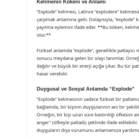
Kelimenin Kökeni ve Anlamı
“Explode” kelimesi, Latince “explodere” kelimesind
çarpmak anlamına gelir. Dolayısıyla, “explode” 
yayılma eylemini ifade eder. **Bu köken, kelime
olur.**
Fiziksel anlamda “explode”, genellikle patlayıcı
sonucu meydana gelen bir olayı tanımlar. Örneğ
dağılır ve büyük bir enerji açığa çıkar. Bu tür p
hasar verebilir.
Duygusal ve Sosyal Anlamda “Explode”
“Explode” kelimesinin sadece fiziksel bir patlam
bağlamda, bir kişinin duygularının ani bir şekil
Örneğin, bir kişi uzun süre bastırdığı öfkesin
anger” (öfkeyle patladı) şeklinde ifade edilebili
duyguların dışa vurumunu anlamamıza yardımcı