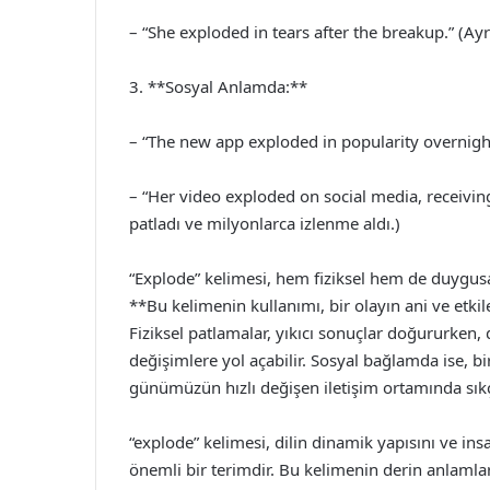
– “She exploded in tears after the breakup.” (Ay
3. **Sosyal Anlamda:**
– “The new app exploded in popularity overnight
– “Her video exploded on social media, receivi
patladı ve milyonlarca izlenme aldı.)
“Explode” kelimesi, hem fiziksel hem de duygusa
**Bu kelimenin kullanımı, bir olayın ani ve etkil
Fiziksel patlamalar, yıkıcı sonuçlar doğururken,
değişimlere yol açabilir. Sosyal bağlamda ise, bi
günümüzün hızlı değişen iletişim ortamında sıkç
“explode” kelimesi, dilin dinamik yapısını ve in
önemli bir terimdir. Bu kelimenin derin anlamlar