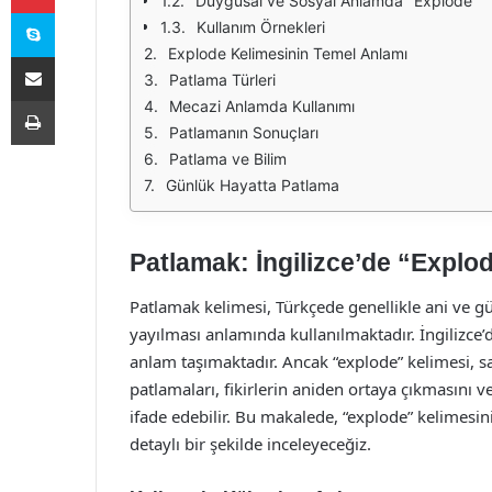
Duygusal ve Sosyal Anlamda "Explode"
Skype
Kullanım Örnekleri
Explode Kelimesinin Temel Anlamı
E-Posta ile paylaş
Patlama Türleri
Yazdır
Mecazi Anlamda Kullanımı
Patlamanın Sonuçları
Patlama ve Bilim
Günlük Hayatta Patlama
Patlamak: İngilizce’de “Explo
Patlamak kelimesi, Türkçede genellikle ani ve gü
yayılması anlamında kullanılmaktadır. İngilizce’d
anlam taşımaktadır. Ancak “explode” kelimesi, s
patlamaları, fikirlerin aniden ortaya çıkmasını 
ifade edebilir. Bu makalede, “explode” kelimesini
detaylı bir şekilde inceleyeceğiz.