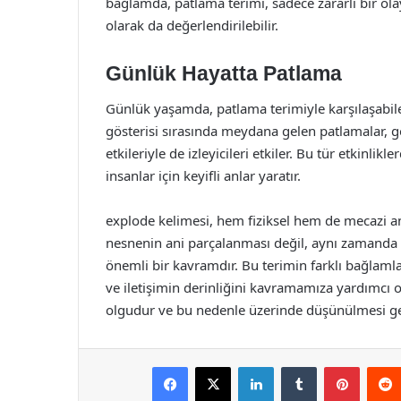
bağlamda, patlama terimi, sadece zararlı bir ola
olarak da değerlendirilebilir.
Günlük Hayatta Patlama
Günlük yaşamda, patlama terimiyle karşılaşabile
gösterisi sırasında meydana gelen patlamalar, g
etkileriyle de izleyicileri etkiler. Bu tür etkinlik
insanlar için keyifli anlar yaratır.
explode kelimesi, hem fiziksel hem de mecazi an
nesnenin ani parçalanması değil, aynı zamanda d
önemli bir kavramdır. Bu terimin farklı bağlamla
ve iletişimin derinliğini kavramamıza yardımcı o
olgudur ve bu nedenle üzerinde düşünülmesi ge
Facebook
X
LinkedIn
Tumblr
Pintere