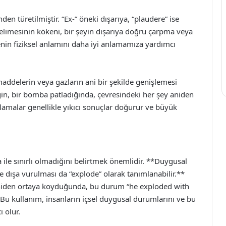
en türetilmiştir. “Ex-” öneki dışarıya, “plaudere” ise
kelimesinin kökeni, bir şeyin dışarıya doğru çarpma veya
nin fiziksel anlamını daha iyi anlamamıza yardımcı
 maddelerin veya gazların ani bir şekilde genişlemesi
in, bir bomba patladığında, çevresindeki her şey aniden
atlamalar genellikle yıkıcı sonuçlar doğurur ve büyük
a ile sınırlı olmadığını belirtmek önemlidir. **Duygusal
de dışa vurulması da “explode” olarak tanımlanabilir.**
i aniden ortaya koyduğunda, bu durum “he exploded with
r. Bu kullanım, insanların içsel duygusal durumlarını ve bu
 olur.