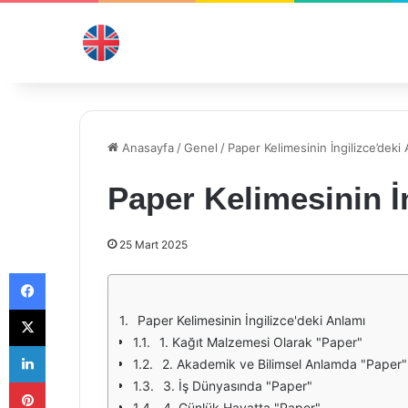
Anasayfa
/
Genel
/
Paper Kelimesinin İngilizce’deki
Paper Kelimesinin İ
25 Mart 2025
Facebook
X
Paper Kelimesinin İngilizce'deki Anlamı
1. Kağıt Malzemesi Olarak "Paper"
LinkedIn
2. Akademik ve Bilimsel Anlamda "Paper"
Pinterest
3. İş Dünyasında "Paper"
4. Günlük Hayatta "Paper"