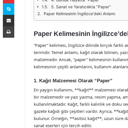
Skype
5. Sanat ve Yaratıcılıkta "Paper"
Paper Kelimesinin İngilizce'deki Anlamı
E-Posta ile paylaş
Yazdır
Paper Kelimesinin İngilizce’de
“Paper” kelimesi, İngilizce dilinde birçok farklı
terimdir. Temel anlamı, kağıt olarak bilinen, ya
malzemedir. Ancak, “paper” kelimesinin kullanım
kelimesinin çeşitli anlamlarını, kullanım alanları
1. Kağıt Malzemesi Olarak “Paper”
En yaygın kullanımı, **kağıt** malzemesi olarak “
bir malzemedir ve yazı yazma, resim yapma, amba
kullanılmaktadır. Kağıt, farklı kalınlık ve doku s
gazete kağıdı gibi çeşitleri vardır. Ayrıca, **kağı
bulunur. Örneğin, **asitsiz kağıt**, uzun süre da
sanat eserleri için tercih edilir.