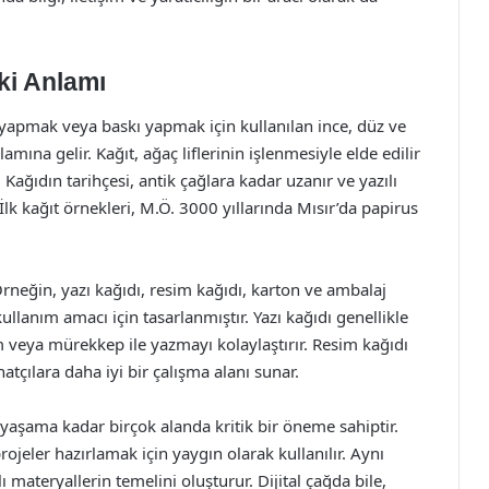
ki Anlamı
m yapmak veya baskı yapmak için kullanılan ince, düz ve
mına gelir. Kağıt, ağaç liflerinin işlenmesiyle elde edilir
. Kağıdın tarihçesi, antik çağlara kadar uzanır ve yazılı
 İlk kağıt örnekleri, M.Ö. 3000 yıllarında Mısır’da papirus
 Örneğin, yazı kağıdı, resim kağıdı, karton ve ambalaj
ir kullanım amacı için tasarlanmıştır. Yazı kağıdı genellikle
m veya mürekkep ile yazmayı kolaylaştırır. Resim kağıdı
atçılara daha iyi bir çalışma alanı sunar.
yaşama kadar birçok alanda kritik bir öneme sahiptir.
jeler hazırlamak için yaygın olarak kullanılır. Aynı
ı materyallerin temelini oluşturur. Dijital çağda bile,