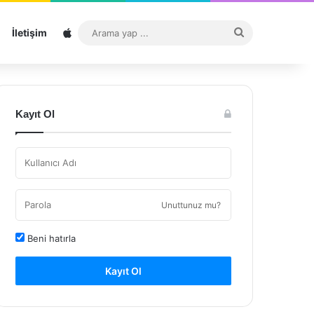
Sitemap
Arama
İletişim
yap
...
Kayıt Ol
Unuttunuz mu?
Beni hatırla
Kayıt Ol