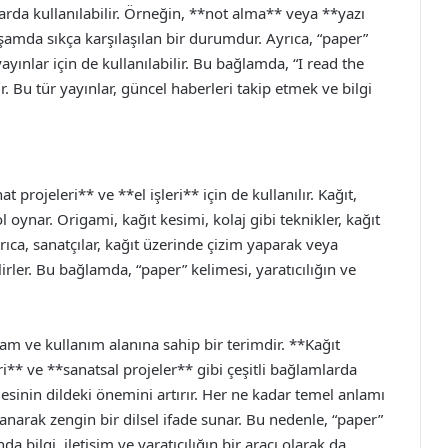
arda kullanılabilir. Örneğin, **not alma** veya **yazı
şamda sıkça karşılaşılan bir durumdur. Ayrıca, “paper”
ayınlar için de kullanılabilir. Bu bağlamda, “I read the
. Bu tür yayınlar, güncel haberleri takip etmek ve bilgi
 projeleri** ve **el işleri** için de kullanılır. Kağıt,
ol oynar. Origami, kağıt kesimi, kolaj gibi teknikler, kağıt
rıca, sanatçılar, kağıt üzerinde çizim yaparak veya
irler. Bu bağlamda, “paper” kelimesi, yaratıcılığın ve
lam ve kullanım alanına sahip bir terimdir. **Kağıt
** ve **sanatsal projeler** gibi çeşitli bağlamlarda
esinin dildeki önemini artırır. Her ne kadar temel anlamı
azanarak zengin bir dilsel ifade sunar. Bu nedenle, “paper”
 bilgi, iletişim ve yaratıcılığın bir aracı olarak da