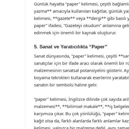
Günlük hayatta “paper” kelimesi, çeşitli bağlaml
yazma** amacıyla kullanılan kağıtlar, günlük ya
kelimesi, **gazete** veya **dergi** gibi basılı y
paper” ifadesi, “Gazeteyi okudum” anlamına gelir
edinmek için önemli bir kaynak oluşturur.
5. Sanat ve Yaratıcılıkta “Paper”
Sanat dünyasında, “paper” kelimesi, çeşitli **sanat
sanatçılar için bir ifade aracı olarak önemli bir r
malzemesinin sanatsal potansiyelini gösterir. Ay
boyama teknikleri kullanarak eserlerini yaratabil
sanatın bir sembolü haline gelir.
“paper” kelimesi, İngilizce dilinde çok sayıda an
malzemesi**, **bilimsel makale**, **iş belgeleri
karşımıza çıkar. Bu çok yönlülüğü, “paper” kelim
kağıt olsa da, farklı alanlarda farklı anlamlar k
kelimesi, yalnızca bir malzeme değil, aynı zamanda