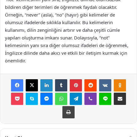
bildiren diğer terimleri de öğrenmek faydalı olacaktır.
Örneğin, “never” (asla), “no” (hayır) gibi kelimeler de
olumsuz ifadelerde sıklıkla kullanılır. Bu kelimelerin
kullanımı, dilin zenginliğini artırır ve daha çeşitli cümle
yapıları oluşturma imkanı sunar. Dolayısıyla, “not”
kelimesinin yanı sıra diğer olumsuz ifadeleri de öğrenmek,
İngilizce dilinde daha akıcı ve etkili bir iletişim kurmak için
önemlidir.
Facebook
X
LinkedIn
Tumblr
Pinterest
Reddit
VKontakte
Odnok
Pocket
Skype
Messenger
WhatsApp
Telegram
Viber
Line
E-Posta ile payla
Yazdır