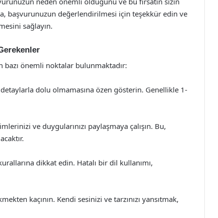
runuzun neden önemli olduğunu ve bu fırsatın sizin
ca, başvurunuzun değerlendirilmesi için teşekkür edin ve
tmesini sağlayın.
Gerekenler
n bazı önemli noktalar bulunmaktadır:
etaylarla dolu olmamasına özen gösterin. Genellikle 1-
mlerinizi ve duygularınızı paylaşmaya çalışın. Bu,
acaktır.
kurallarına dikkat edin. Hatalı bir dil kullanımı,
kten kaçının. Kendi sesinizi ve tarzınızı yansıtmak,