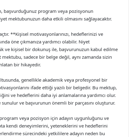
n, başvurduğunuz program veya pozisyonun
yet mektubunuzun daha etkili olmasını sağlayacaktır.
tır. **Kişisel motivasyonlarınızı, hedeflerinizi ve
ında öne çıkmanıza yardımcı olabilir. Niyet
ük ve kişisel bir dokunuş ile, başvurunuzun kabul edilme
iyet mektubu, sadece bir belge değil, aynı zamanda sizin
latan bir hikayedir.
rultusunda, genellikle akademik veya profesyonel bir
ivasyonlarını ifade ettiği yazılı bir belgedir. Bu mektup,
ğini ve hedeflerini daha iyi anlamalarına yardımcı olur.
e sunulur ve başvurunun önemli bir parçasını oluşturur.
 program veya pozisyon için adayın uygunluğunu ve
 kendi deneyimlerini, yeteneklerini ve hedeflerini
ğerlendirme sürecindeki yetkililere adayın neden bu