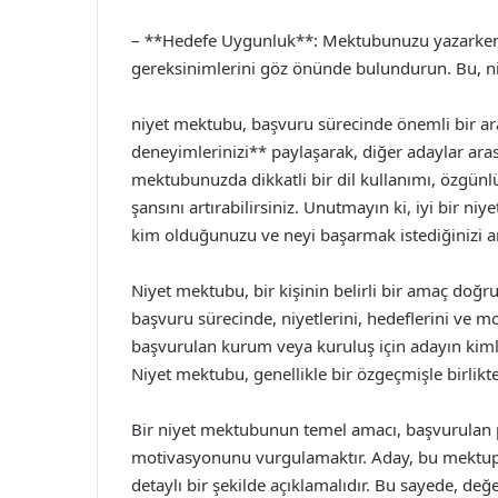
– **Hedefe Uygunluk**: Mektubunuzu yazarke
gereksinimlerini göz önünde bulundurun. Bu, ni
niyet mektubu, başvuru sürecinde önemli bir araç
deneyimlerinizi** paylaşarak, diğer adaylar aras
mektubunuzda dikkatli bir dil kullanımı, özgünl
şansını artırabilirsiniz. Unutmayın ki, iyi bir n
kim olduğunuzu ve neyi başarmak istediğinizi an
Niyet mektubu, bir kişinin belirli bir amaç doğ
başvuru sürecinde, niyetlerini, hedeflerini ve mot
başvurulan kurum veya kuruluş için adayın kimli
Niyet mektubu, genellikle bir özgeçmişle birlikt
Bir niyet mektubunun temel amacı, başvurulan
motivasyonunu vurgulamaktır. Aday, bu mektupta
detaylı bir şekilde açıklamalıdır. Bu sayede, de