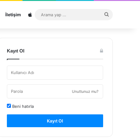
Sitemap
Arama
İletişim
yap
...
Kayıt Ol
Unuttunuz mu?
Beni hatırla
Kayıt Ol