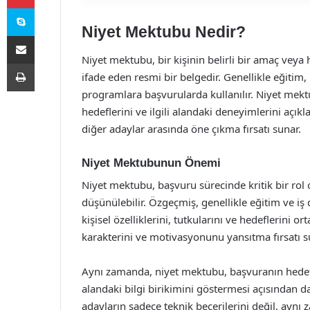
Skype
Niyet Mektubu Nedir?
E-Posta ile paylaş
Niyet mektubu, bir kişinin belirli bir amaç veya
Yazdır
ifade eden resmi bir belgedir. Genellikle eğitim
programlara başvurularda kullanılır. Niyet me
hedeflerini ve ilgili alandaki deneyimlerini açı
diğer adaylar arasında öne çıkma fırsatı sunar.
Niyet Mektubunun Önemi
Niyet mektubu, başvuru sürecinde kritik bir rol
düşünülebilir. Özgeçmiş, genellikle eğitim ve i
kişisel özelliklerini, tutkularını ve hedeflerini
karakterini ve motivasyonunu yansıtma fırsatı s
Aynı zamanda, niyet mektubu, başvuranın hedefl
alandaki bilgi birikimini göstermesi açısından d
adayların sadece teknik becerilerini değil, aynı 