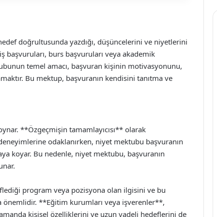
 hedef doğrultusunda yazdığı, düşüncelerini ve niyetlerini
, iş başvuruları, burs başvuruları veya akademik
ktubunun temel amacı, başvuran kişinin motivasyonunu,
klamaktır. Bu mektup, başvuranın kendisini tanıtma ve
 oynar. **Özgeçmişin tamamlayıcısı** olarak
ş deneyimlerine odaklanırken, niyet mektubu başvuranın
 ortaya koyar. Bu nedenle, niyet mektubu, başvuranın
unar.
ediği program veya pozisyona olan ilgisini ve bu
a önemlidir. **Eğitim kurumları veya işverenler**,
zamanda kişisel özelliklerini ve uzun vadeli hedeflerini de