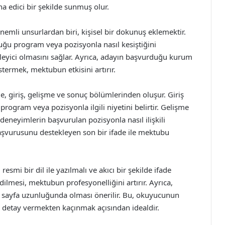
 edici bir şekilde sunmuş olur.
mli unsurlardan biri, kişisel bir dokunuş eklemektir.
uğu program veya pozisyonla nasıl kesiştiğini
leyici olmasını sağlar. Ayrıca, adayın başvurduğu kurum
termek, mektubun etkisini artırır.
e, giriş, gelişme ve sonuç bölümlerinden oluşur. Giriş
ogram veya pozisyonla ilgili niyetini belirtir. Gelişme
eneyimlerin başvurulan pozisyonla nasıl ilişkili
şvurusunu destekleyen son bir ifade ile mektubu
smi bir dil ile yazılmalı ve akıcı bir şekilde ifade
dilmesi, mektubun profesyonelliğini artırır. Ayrıca,
 sayfa uzunluğunda olması önerilir. Bu, okuyucunun
a detay vermekten kaçınmak açısından idealdir.