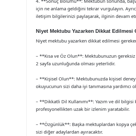
4. **Sonuç Bölümü**: Mektubun sonunda, başvu
için ne anlama geldiğini tekrar vurgulayın. Ayrı
iletişim bilgilerinizi paylaşarak, ilginin devam e
Niyet Mektubu Yazarken Dikkat Edilmesi 
Niyet mektubu yazarken dikkat edilmesi gereke
– **Kısa ve Öz Olun**: Mektubunuzun gereksiz d
2 sayfa uzunluğunda olması yeterlidir.
– **Kişisel Olun**: Mektubunuzda kişisel deneyi
okuyucunun sizi daha iyi tanımasına yardımcı ol
– **Dikkatli Dil Kullanımı**: Yazım ve dil bilgisi 
profesyonellikten uzak bir izlenim yaratabilir.
– **Özgünlük**: Başka mektuplardan kopya çekme
sizi diğer adaylardan ayıracaktır.