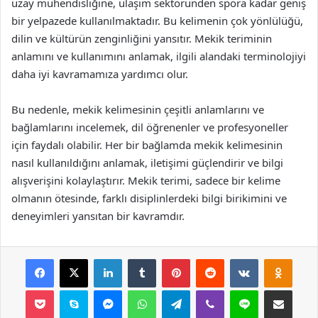
uzay mühendisliğine, ulaşım sektöründen spora kadar geniş
bir yelpazede kullanılmaktadır. Bu kelimenin çok yönlülüğü,
dilin ve kültürün zenginliğini yansıtır. Mekik teriminin
anlamını ve kullanımını anlamak, ilgili alandaki terminolojiyi
daha iyi kavramamıza yardımcı olur.
Bu nedenle, mekik kelimesinin çeşitli anlamlarını ve
bağlamlarını incelemek, dil öğrenenler ve profesyoneller
için faydalı olabilir. Her bir bağlamda mekik kelimesinin
nasıl kullanıldığını anlamak, iletişimi güçlendirir ve bilgi
alışverişini kolaylaştırır. Mekik terimi, sadece bir kelime
olmanın ötesinde, farklı disiplinlerdeki bilgi birikimini ve
deneyimleri yansıtan bir kavramdır.
Facebook
X
LinkedIn
Tumblr
Pinterest
Reddit
VKontakte
Odnok
Pocket
Skype
Messenger
WhatsApp
Telegram
Viber
Line
E-Posta ile payla