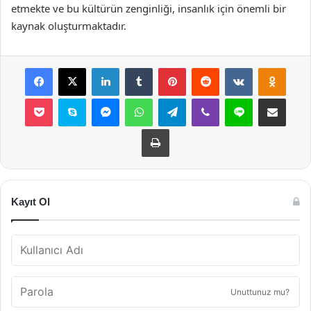
etmekte ve bu kültürün zenginliği, insanlık için önemli bir
kaynak oluşturmaktadır.
Facebook
X
LinkedIn
Tumblr
Pinterest
Reddit
VKontakte
Odnok
Pocket
Skype
Messenger
WhatsApp
Telegram
Viber
Line
E-Posta ile payla
Yazdır
Kayıt Ol
Unuttunuz mu?