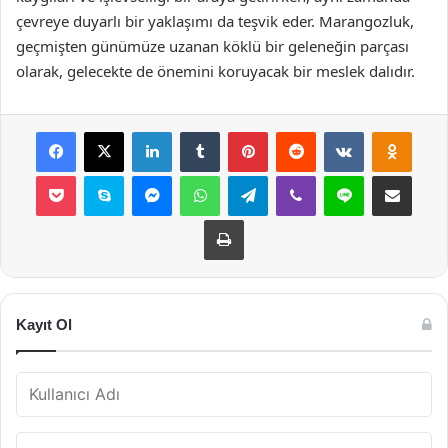
çevreye duyarlı bir yaklaşımı da teşvik eder. Marangozluk,
geçmişten günümüze uzanan köklü bir geleneğin parçası
olarak, gelecekte de önemini koruyacak bir meslek dalıdır.
Facebook
X
LinkedIn
Tumblr
Pinterest
Reddit
VKontakte
Odnok
Pocket
Skype
Messenger
WhatsApp
Telegram
Viber
Line
E-Posta ile payla
Yazdır
Kayıt Ol