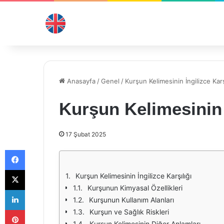
Anasayfa
/
Genel
/
Kurşun Kelimesinin İngilizce Karş
Kurşun Kelimesinin İ
17 Şubat 2025
Facebook
X
Kurşun Kelimesinin İngilizce Karşılığı
Kurşunun Kimyasal Özellikleri
LinkedIn
Kurşunun Kullanım Alanları
Pinterest
Kurşun ve Sağlık Riskleri
Kurşun Kelimesinin Diğer Anlamları