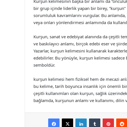
Kurşun kelimesinin başka bir anlamı da “öncülük
bir grup içinde liderlik yapan bir birey, “kurşun”
sorumluluk kavramlarını vurgular. Bu anlamda, k
veya onları yönlendirmesi anlamında da kullanıla
Kurşun, sanat ve edebiyat alanında da çeşitli tema
ve baskılayıcı anlamı, birçok edebi eser ve şiir
Yazarlar, kurşun kelimesini kullanarak karakterle
edebilirler. Bu yönüyle, kurşun kelimesi sadece 
semboldür.
kurşun kelimesi hem fiziksel hem de mecazi anlam
bu kelime, tarih boyunca insanlık için önemli b
çeşitli kullanımları olan kurşun, sağlık üzerindeki
bağlamda, kurşunun anlamı ve kullanımı, dilin ve
Facebook
X
LinkedIn
Tumblr
Pintere