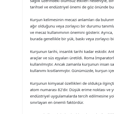
sağlık üzerindeki olumsuz etkileri nedeniyle, b
tarihsel ve endüstriyel önemi de göz önünde bu
Kurşun kelimesinin mecazi anlamları da bulunmakt
ağır olduğunu veya zorlayıcı bir durumu tanımlamak
ve mecaz kullanımının önemini gösterir. Ayrıca, 
burada genellikle bir yük, baskı veya zorlayıcı 
Kurşunun tarihi, insanlık tarihi kadar eskidir. A
araçlar ve süs eşyaları üretildi. Roma İmparato
kullanılmıştır. Ancak zamanla kurşunun insan sağ
kullanımı kısıtlanmıştır. Günümüzde, kurşun içe
Kurşunun kimyasal özellikleri de oldukça ilginçti
atom numarası 82’dir. Düşük erime noktası ve yük
endüstriyel uygulamalarda tercih edilmesine yol 
sınırlayan en önemli faktördür.