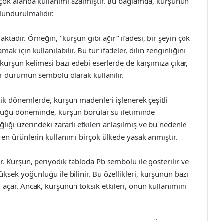
irçok alanda kullanımı azalmıştır. Bu bağlamda, kurşunun
lundurulmalıdır.
adır. Örneğin, “kurşun gibi ağır” ifadesi, bir şeyin çok
 için kullanılabilir. Bu tür ifadeler, dilin zenginliğini
kurşun kelimesi bazı edebi eserlerde de karşımıza çıkar,
bir durumun sembolü olarak kullanılır.
ntik dönemlerde, kurşun madenleri işlenerek çeşitli
rluğu döneminde, kurşun borular su iletiminde
lığı üzerindeki zararlı etkileri anlaşılmış ve bu nedenle
ren ürünlerin kullanımı birçok ülkede yasaklanmıştır.
r. Kurşun, periyodik tabloda Pb sembolü ile gösterilir ve
sek yoğunluğu ile bilinir. Bu özellikleri, kurşunun bazı
açar. Ancak, kurşunun toksik etkileri, onun kullanımını