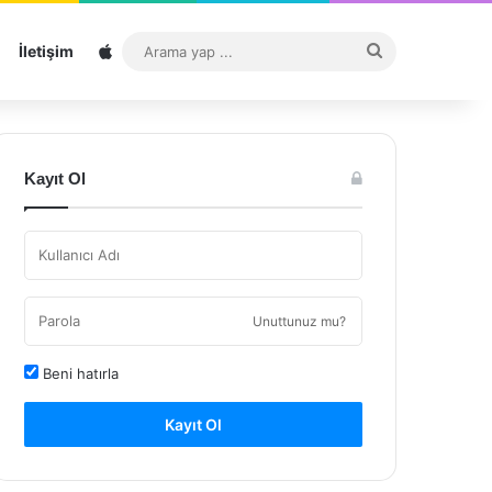
Sitemap
Arama
İletişim
yap
...
Kayıt Ol
Unuttunuz mu?
Beni hatırla
Kayıt Ol