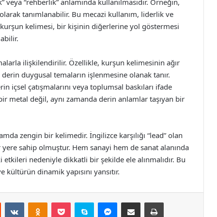
” veya “rehberlik” anlamında kullanılmasıdır. Örneğin,
 olarak tanımlanabilir. Bu mecazi kullanım, liderlik ve
urşun kelimesi, bir kişinin diğerlerine yol göstermesi
bilir.
larla ilişkilendirilir. Özellikle, kurşun kelimesinin ağır
de derin duygusal temaların işlenmesine olanak tanır.
rin içsel çatışmalarını veya toplumsal baskıları ifade
bir metal değil, aynı zamanda derin anlamlar taşıyan bir
da zengin bir kelimedir. İngilizce karşılığı “lead” olan
ir yere sahip olmuştur. Hem sanayi hem de sanat alanında
 etkileri nedeniyle dikkatli bir şekilde ele alınmalıdır. Bu
 kültürün dinamik yapısını yansıtır.
st
Reddit
VKontakte
Odnoklassniki
Pocket
Skype
Messenger
E-Posta ile paylaş
Yazdır