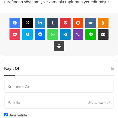
tarafından söylenmiş ve zamanla toplumda yer edinmiştir.
Facebook
X
LinkedIn
Tumblr
Pinterest
Reddit
VKontakte
Odnok
Pocket
Skype
Messenger
WhatsApp
Telegram
Viber
Line
E-Posta ile payla
Yazdır
Kayıt Ol
Unuttunuz mu?
Beni hatırla