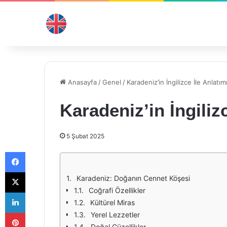
Anasayfa
/
Genel
/
Karadeniz’in İngilizce İle Anlatım
Karadeniz’in İngiliz
5 Şubat 2025
Facebook
X
Karadeniz: Doğanın Cennet Köşesi
Coğrafi Özellikler
LinkedIn
Kültürel Miras
Pinterest
Yerel Lezzetler
Doğal Güzellikler