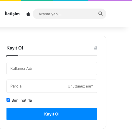
Sitemap
Arama
İletişim
yap
...
Kayıt Ol
Unuttunuz mu?
Beni hatırla
Kayıt Ol