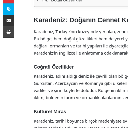
Skype
E-Posta ile paylaş
Karadeniz: Doğanın Cennet K
Yazdır
Karadeniz, Türkiye’nin kuzeyinde yer alan, zengin
Bu bölge, hem doğal güzellikleri hem de yerel ya
dağları, ormanları ve tarihi yapıları ile ziyaret
Karadeniz’in İngilizce ile anlatımına odaklanarak
Coğrafi Özellikler
Karadeniz, adını aldığı deniz ile çevrili olan böl
Gürcistan, Azerbaycan ve Romanya gibi ülkelerle
vadiler ve şirin köylerle doludur. Bölgenin iklimi,
iklim, bölgenin tarım ve ormanlık alanlarının z
Kültürel Miras
Karadeniz, tarihi boyunca birçok medeniyete ev s
mirasa sahiptir. Eski Yunan, Roma ve Bizans döne