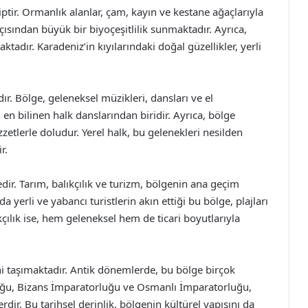
ptir. Ormanlık alanlar, çam, kayın ve kestane ağaçlarıyla
ısından büyük bir biyoçeşitlilik sunmaktadır. Ayrıca,
dır. Karadeniz’in kıyılarındaki doğal güzellikler, yerli
ır. Bölge, geleneksel müzikleri, dansları ve el
n en bilinen halk danslarından biridir. Ayrıca, bölge
etlerle doludur. Yerel halk, bu gelenekleri nesilden
r.
ir. Tarım, balıkçılık ve turizm, bölgenin ana geçim
da yerli ve yabancı turistlerin akın ettiği bu bölge, plajları
kçılık ise, hem geleneksel hem de ticari boyutlarıyla
ini taşımaktadır. Antik dönemlerde, bu bölge birçok
ğu, Bizans İmparatorluğu ve Osmanlı İmparatorluğu,
r. Bu tarihsel derinlik, bölgenin kültürel yapısını da