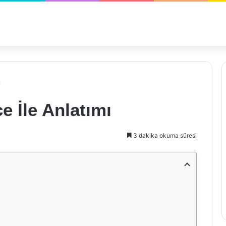
ı
ce İle Anlatımı
3 dakika okuma süresi