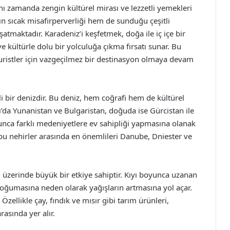
ynı zamanda zengin kültürel mirası ve lezzetli yemekleri
ın sıcak misafirperverliği hem de sunduğu çeşitli
aşatmaktadır. Karadeniz’i keşfetmek, doğa ile iç içe bir
kültürle dolu bir yolculuğa çıkma fırsatı sunar. Bu
uristler için vazgeçilmez bir destinasyon olmaya devam
i bir denizdir. Bu deniz, hem coğrafi hem de kültürel
’da Yunanistan ve Bulgaristan, doğuda ise Gürcistan ile
yunca farklı medeniyetlere ev sahipliği yapmasına olanak
e bu nehirler arasında en önemlileri Danube, Dniester ve
ri üzerinde büyük bir etkiye sahiptir. Kıyı boyunca uzanan
soğumasına neden olarak yağışların artmasına yol açar.
Özellikle çay, fındık ve mısır gibi tarım ürünleri,
asında yer alır.