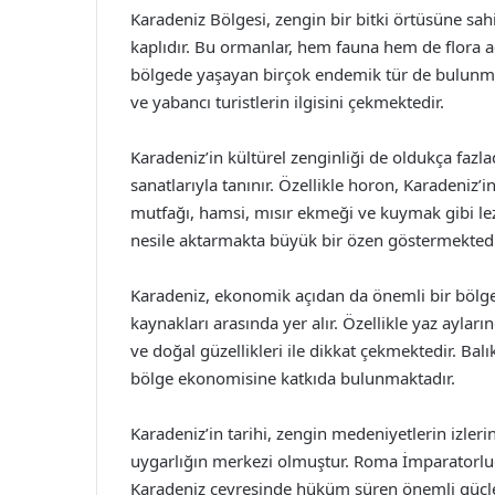
Karadeniz Bölgesi, zengin bir bitki örtüsüne sahi
kaplıdır. Bu ormanlar, hem fauna hem de flora aç
bölgede yaşayan birçok endemik tür de bulunmakta
ve yabancı turistlerin ilgisini çekmektedir.
Karadeniz’in kültürel zenginliği de oldukça fazlad
sanatlarıyla tanınır. Özellikle horon, Karadeniz’i
mutfağı, hamsi, mısır ekmeği ve kuymak gibi lezz
nesile aktarmakta büyük bir özen göstermektedi
Karadeniz, ekonomik açıdan da önemli bir bölged
kaynakları arasında yer alır. Özellikle yaz ayların
ve doğal güzellikleri ile dikkat çekmektedir. Balı
bölge ekonomisine katkıda bulunmaktadır.
Karadeniz’in tarihi, zengin medeniyetlerin izler
uygarlığın merkezi olmuştur. Roma İmparatorlu
Karadeniz çevresinde hüküm süren önemli güçlerdi