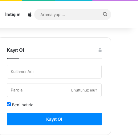
Sitemap
Arama
İletişim
yap
...
Kayıt Ol
Unuttunuz mu?
Beni hatırla
Kayıt Ol