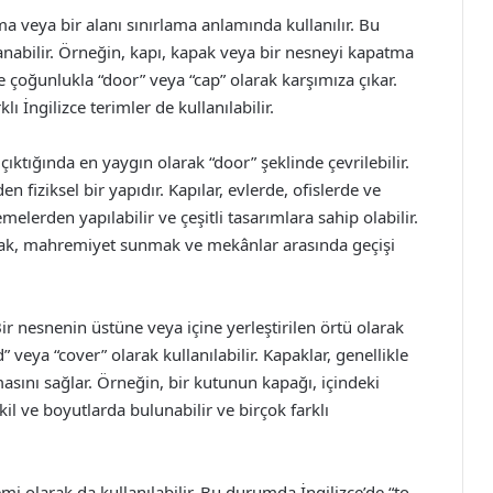
ma veya bir alanı sınırlama anlamında kullanılır. Bu
anabilir. Örneğin, kapı, kapak veya bir nesneyi kapatma
se çoğunlukla “door” veya “cap” olarak karşımıza çıkar.
 İngilizce terimler de kullanılabilir.
çıktığında en yaygın olarak “door” şeklinde çevrilebilir.
en fiziksel bir yapıdır. Kapılar, evlerde, ofislerde ve
melerden yapılabilir ve çeşitli tasarımlara sahip olabilir.
ğlamak, mahremiyet sunmak ve mekânlar arasında geçişi
Bir nesnenin üstüne veya içine yerleştirilen örtü olarak
” veya “cover” olarak kullanılabilir. Kapaklar, genellikle
asını sağlar. Örneğin, bir kutunun kapağı, içindeki
kil ve boyutlarda bulunabilir ve birçok farklı
i olarak da kullanılabilir. Bu durumda İngilizce’de “to