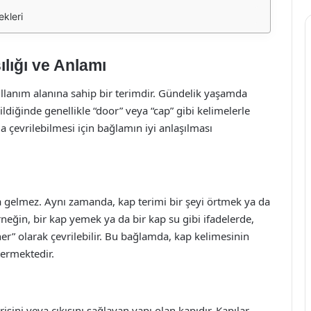
kleri
ılığı ve Anlamı
ullanım alanına sahip bir terimdir. Gündelik yaşamda
ildiğinde genellikle “door” veya “cap” gibi kelimelerle
a çevrilebilmesi için bağlamın iyi anlaşılması
a gelmez. Aynı zamanda, kap terimi bir şeyi örtmek ya da
neğin, bir kap yemek ya da bir kap su gibi ifadelerde,
ner” olarak çevrilebilir. Bu bağlamda, kap kelimesinin
termektedir.
şini veya çıkışını sağlayan yapı olan kapıdır. Kapılar,