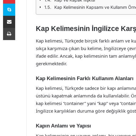
Skype
Kap Kelimesinin Kapsamı ve Kullanım Örne
E-Posta ile paylaş
Kap Kelimesinin İngilizce Karş
Yazdır
Kap kelimesi, Türkçede birçok farklı anlam ve k
sıkça karşımıza çıkan bu kelime, İngilizceye çevr
ifade edilir. Ancak, kap kelimesinin tam anlamıyl
gerekmektedir.
Kap Kelimesinin Farklı Kullanım Alanları
Kap kelimesi, Türkçede sadece bir kapı anlamın
üstünü kapatmak anlamında da kullanılabilir. Ör
kap kelimesi “container” yani “kap” veya “contai
İngilizce karşılıkları duruma göre değişiklik gös
Kapın Anlamı ve Yapısı
Kap kelimesinin en yaygın anlamı, bir yapının giri