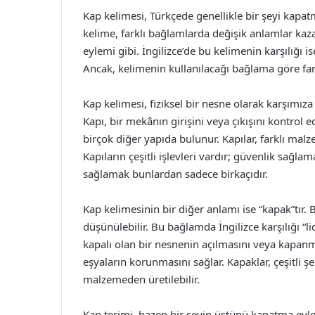
Kap kelimesi, Türkçede genellikle bir şeyi kapat
kelime, farklı bağlamlarda değişik anlamlar kaz
eylemi gibi. İngilizce’de bu kelimenin karşılığı i
Ancak, kelimenin kullanılacağı bağlama göre farklı
Kap kelimesi, fiziksel bir nesne olarak karşımıza 
Kapı, bir mekânın girişini veya çıkışını kontrol ed
birçok diğer yapıda bulunur. Kapılar, farklı malze
Kapıların çeşitli işlevleri vardır; güvenlik sa
sağlamak bunlardan sadece birkaçıdır.
Kap kelimesinin bir diğer anlamı ise “kapak”tır. 
düşünülebilir. Bu bağlamda İngilizce karşılığı “lid
kapalı olan bir nesnenin açılmasını veya kapanm
eşyaların korunmasını sağlar. Kapaklar, çeşitli şe
malzemeden üretilebilir.
Kap terimi, bazen bir şeyin üstünü kapatma eylem