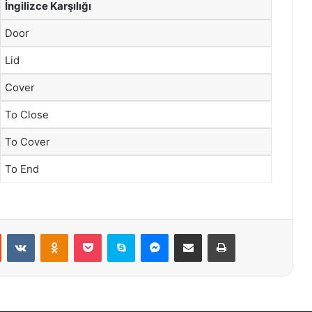
İngilizce Karşılığı
Door
Lid
Cover
To Close
To Cover
To End
st
Reddit
VKontakte
Odnoklassniki
Pocket
Skype
Messenger
E-Posta ile paylaş
Yazdır