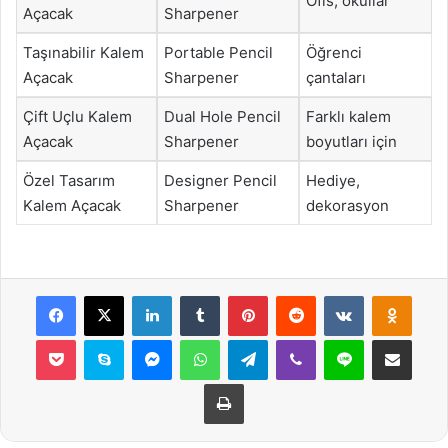
Ofis, okullar
Açacak
Sharpener
Taşınabilir Kalem
Portable Pencil
Öğrenci
Açacak
Sharpener
çantaları
Çift Uçlu Kalem
Dual Hole Pencil
Farklı kalem
Açacak
Sharpener
boyutları için
Özel Tasarım
Designer Pencil
Hediye,
Kalem Açacak
Sharpener
dekorasyon
Facebook
X
LinkedIn
Tumblr
Pinterest
Reddit
VKontakte
Odnok
Pocket
Skype
Messenger
WhatsApp
Telegram
Viber
Line
E-Posta ile payla
Yazdır