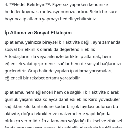
4. **Hedef Belirleyin**: Egzersiz yaparken kendinize
hedefler koymak, motivasyonunuzu artırır. Belirli bir süre
boyunca ip atlama yapmayı hedefleyebilirsiniz.
İp Atlama ve Sosyal Etkileşim
İp atlama, yalnızca bireysel bir aktivite değil, aynı zamanda
sosyal bir etkinlik olarak da değerlendirilebilir.
Arkadaşlarınızla veya ailenizle birlikte ip atlamak, hem
eğlenceli vakit geçirmenizi sağlar hem de sosyal bağlarınızı
güçlendirir. Grup halinde yapılan ip atlama yarışmaları,
eğlenceli bir rekabet ortamı yaratabilir.
İp atlama, hem eğlenceli hem de sağlıklı bir aktivite olarak
günlük yaşamınıza kolayca dahil edilebilir. Kardiyovasküler
sağlıktan kilo kontrolüne kadar birçok faydası bulunan bu
aktivite, doğru teknikler ve malzemelerle yapıldığında
oldukça verimlidir. İp atlamanın sağladığı fiziksel ve zihinsel
faydaların yanı sıra, sosyal bir etkinlik olarak da keyifli anlar