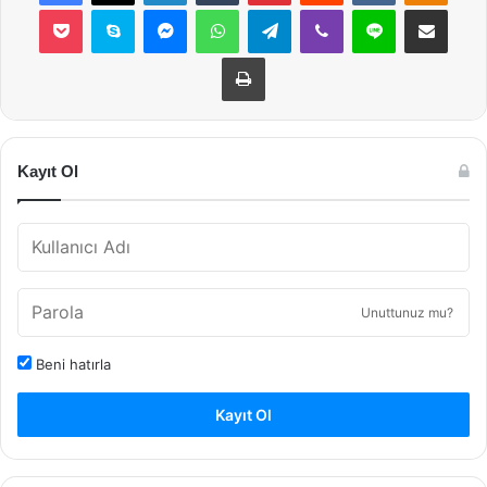
Pocket
Skype
Messenger
WhatsApp
Telegram
Viber
Line
E-Posta ile payla
Yazdır
Kayıt Ol
Unuttunuz mu?
Beni hatırla
Kayıt Ol