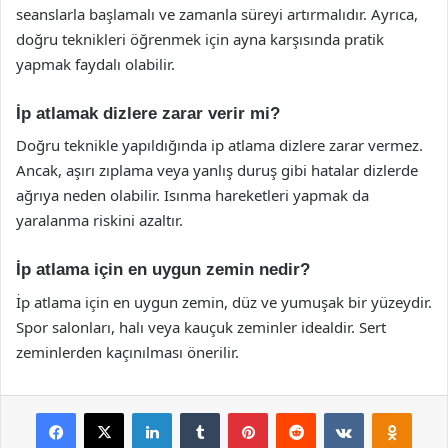
seanslarla başlamalı ve zamanla süreyi artırmalıdır. Ayrıca,
doğru teknikleri öğrenmek için ayna karşısında pratik
yapmak faydalı olabilir.
İp atlamak dizlere zarar verir mi?
Doğru teknikle yapıldığında ip atlama dizlere zarar vermez.
Ancak, aşırı zıplama veya yanlış duruş gibi hatalar dizlerde
ağrıya neden olabilir. Isınma hareketleri yapmak da
yaralanma riskini azaltır.
İp atlama için en uygun zemin nedir?
İp atlama için en uygun zemin, düz ve yumuşak bir yüzeydir.
Spor salonları, halı veya kauçuk zeminler idealdir. Sert
zeminlerden kaçınılması önerilir.
Facebook
X
LinkedIn
Tumblr
Pinterest
Reddit
VKontakte
Odnok