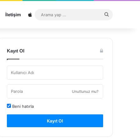
Sitemap
Arama
İletişim
yap
...
Kayıt Ol
Unuttunuz mu?
Beni hatırla
Kayıt Ol