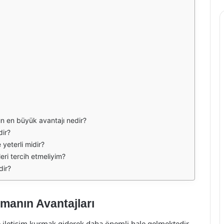
ın en büyük avantajı nedir?
dir?
yeterli midir?
eri tercih etmeliyim?
dir?
nmanın Avantajları
 iletişim kurmak giderek daha önemli hale gelmektedir.