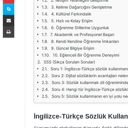
2. İletişim Yeteneğini Geliştirme
Skype
3. Kelime Dağarcığını Genişletme
4. Kültürel Farkındalık
E-Posta ile paylaş
5. Hızlı ve Kolay Erişim
Yazdır
6. Öğrenme Stillerine Uygunluk
7. Akademik ve Profesyonel Başarı
8. Kendi Kendine Öğrenme İmkanları
9. Güncel Bilgiye Erişim
10. Eğlenceli Bir Öğrenme Deneyimi
SSS (Sıkça Sorulan Sorular)
Soru 1: İngilizce-Türkçe sözlük kullanman
Soru 2: Dijital sözlüklerin avantajları neler
Soru 3: Sözlük kullanmak dil öğreniminde 
Soru 4: Hangi tür İngilizce-Türkçe sözlükl
Soru 5: Sözlük kullanmanın en iyi yolu ne
İngilizce-Türkçe Sözlük Kulla
Günümüzde globalleşen dünyada, farklı dillerde