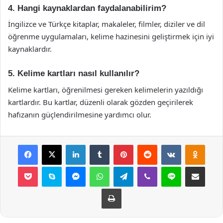
4. Hangi kaynaklardan faydalanabilirim?
İngilizce ve Türkçe kitaplar, makaleler, filmler, diziler ve dil
öğrenme uygulamaları, kelime hazinesini geliştirmek için iyi
kaynaklardır.
5. Kelime kartları nasıl kullanılır?
Kelime kartları, öğrenilmesi gereken kelimelerin yazıldığı
kartlardır. Bu kartlar, düzenli olarak gözden geçirilerek
hafızanın güçlendirilmesine yardımcı olur.
Facebook
X
LinkedIn
Tumblr
Pinterest
Reddit
VKontakte
Odnok
Pocket
Skype
Messenger
WhatsApp
Telegram
Viber
Line
E-Posta ile payla
Yazdır