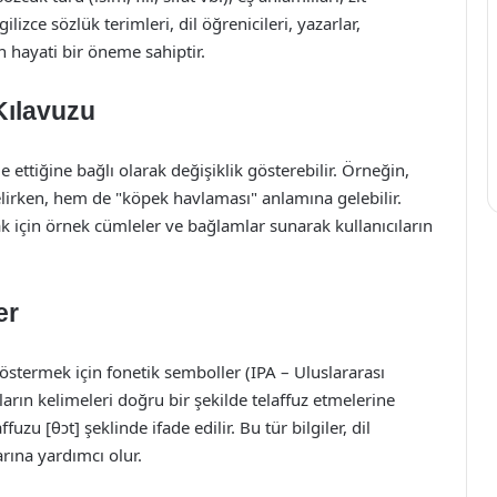
gilizce sözlük terimleri, dil öğrenicileri, yazarlar,
in hayati bir öneme sahiptir.
Kılavuzu
 ettiğine bağlı olarak değişiklik gösterebilir. Örneğin,
irken, hem de "köpek havlaması" anlamına gelebilir.
ak için örnek cümleler ve bağlamlar sunarak kullanıcıların
er
göstermek için fonetik semboller (IPA – Uluslararası
ıların kelimeleri doğru bir şekilde telaffuz etmelerine
uzu [θɔt] şeklinde ifade edilir. Bu tür bilgiler, dil
arına yardımcı olur.