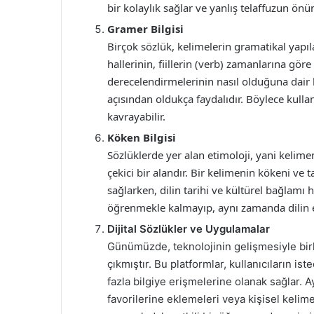
bir kolaylık sağlar ve yanlış telaffuzun önü
Gramer Bilgisi
Birçok sözlük, kelimelerin gramatikal yapıla
hallerinin, fiillerin (verb) zamanlarına göre
derecelendirmelerinin nasıl olduğuna dair bi
açısından oldukça faydalıdır. Böylece kulla
kavrayabilir.
Köken Bilgisi
Sözlüklerde yer alan etimoloji, yani kelimen
çekici bir alandır. Bir kelimenin kökeni ve 
sağlarken, dilin tarihi ve kültürel bağlamı h
öğrenmekle kalmayıp, aynı zamanda dilin e
Dijital Sözlükler ve Uygulamalar
Günümüzde, teknolojinin gelişmesiyle birl
çıkmıştır. Bu platformlar, kullanıcıların ist
fazla bilgiye erişmelerine olanak sağlar. Ay
favorilerine eklemeleri veya kişisel kelime 