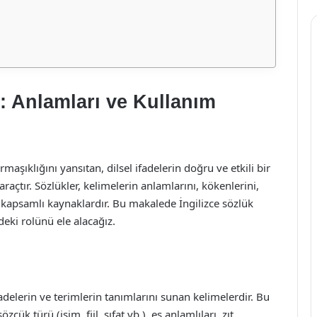
i: Anlamları ve Kullanım
armaşıklığını yansıtan, dilsel ifadelerin doğru ve etkili bir
raçtır. Sözlükler, kelimelerin anlamlarını, kökenlerini,
ren kapsamlı kaynaklardır. Bu makalede İngilizce sözlük
eki rolünü ele alacağız.
ifadelerin ve terimlerin tanımlarını sunan kelimelerdir. Bu
cük türü (isim, fiil, sıfat vb.), eş anlamlıları, zıt