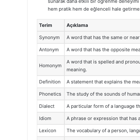
sunarak daha etkili bir öğrenme deneyimi 
hem pratik hem de eğlenceli hale getirmek
Terim
Açıklama
Synonym
A word that has the same or nea
Antonym
A word that has the opposite mea
A word that is spelled and prono
Homonym
meaning.
Definition
A statement that explains the me
Phonetics
The study of the sounds of huma
Dialect
A particular form of a language th
Idiom
A phrase or expression that has a
Lexicon
The vocabulary of a person, lang