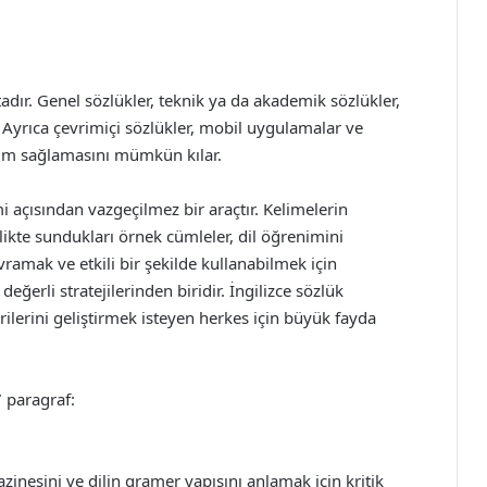
ır. Genel sözlükler, teknik ya da akademik sözlükler,
r. Ayrıca çevrimiçi sözlükler, mobil uygulamalar ve
rişim sağlamasını mümkün kılar.
imi açısından vazgeçilmez bir araçtır. Kelimelerin
birlikte sundukları örnek cümleler, dil öğrenimini
kavramak ve etkili bir şekilde kullanabilmek için
eğerli stratejilerinden biridir. İngilizce sözlük
rilerini geliştirmek isteyen herkes için büyük fayda
7 paragraf:
hazinesini ve dilin gramer yapısını anlamak için kritik