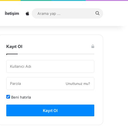
Sitemap
Arama
İletişim
yap
...
Kayıt Ol
Unuttunuz mu?
Beni hatırla
Kayıt Ol