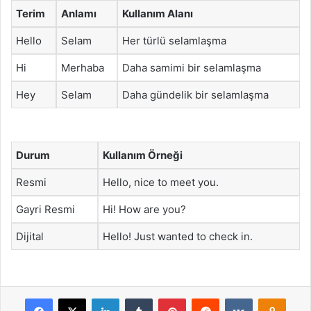
Terim
Anlamı
Kullanım Alanı
Hello
Selam
Her türlü selamlaşma
Hi
Merhaba
Daha samimi bir selamlaşma
Hey
Selam
Daha gündelik bir selamlaşma
Durum
Kullanım Örneği
Resmi
Hello, nice to meet you.
Gayri Resmi
Hi! How are you?
Dijital
Hello! Just wanted to check in.
Facebook
X
LinkedIn
Tumblr
Pinterest
Reddit
VKontakte
Odnok