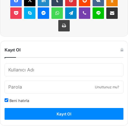
Pocket
Skype
Messenger
WhatsApp
Telegram
Viber
Line
E-Posta ile payla
Yazdır
Kayıt Ol
Unuttunuz mu?
Beni hatırla
Kayıt Ol