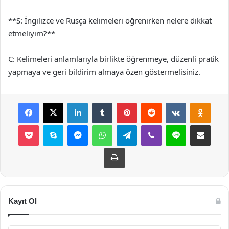
**S: İngilizce ve Rusça kelimeleri öğrenirken nelere dikkat
etmeliyim?**
C: Kelimeleri anlamlarıyla birlikte öğrenmeye, düzenli pratik
yapmaya ve geri bildirim almaya özen göstermelisiniz.
Facebook
X
LinkedIn
Tumblr
Pinterest
Reddit
VKontakte
Odnok
Pocket
Skype
Messenger
WhatsApp
Telegram
Viber
Line
E-Posta ile payla
Yazdır
Kayıt Ol