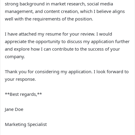
strong background in market research, social media
management, and content creation, which I believe aligns
well with the requirements of the position.
I have attached my resume for your review. I would
appreciate the opportunity to discuss my application further
and explore how I can contribute to the success of your
company.
Thank you for considering my application. I look forward to
your response.
**Best regards,**
Jane Doe
Marketing Specialist