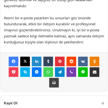
kaçınılmalıdır.
Resmi bir e-posta yazarken bu unsurları göz önünde
bulundurarak, etkili bir iletişim kurabilir ve profesyonel
imajınızı güçlendirebilirsiniz. Unutmayın ki, iyi bir e-posta
yazmak sadece bilgi iletmekle kalmaz, aynı zamanda iletişim
kurduğunuz kişiyle olan ilişkinizi de şekillendirir.
Facebook
X
LinkedIn
Tumblr
Pinterest
Reddit
VKontakte
Odnok
Pocket
Skype
Messenger
WhatsApp
Telegram
Viber
Line
E-Posta ile payla
Yazdır
Kayıt Ol