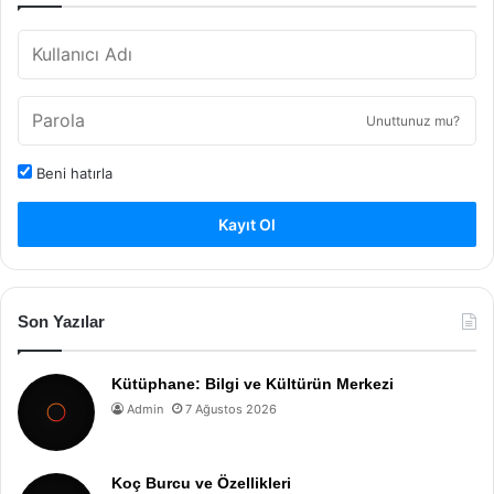
Unuttunuz mu?
Beni hatırla
Kayıt Ol
Son Yazılar
Kütüphane: Bilgi ve Kültürün Merkezi
Admin
7 Ağustos 2026
Koç Burcu ve Özellikleri