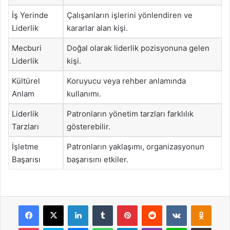
İş Yerinde
Çalışanların işlerini yönlendiren ve
Liderlik
kararlar alan kişi.
Mecburi
Doğal olarak liderlik pozisyonuna gelen
Liderlik
kişi.
Kültürel
Koruyucu veya rehber anlamında
Anlam
kullanımı.
Liderlik
Patronların yönetim tarzları farklılık
Tarzları
gösterebilir.
İşletme
Patronların yaklaşımı, organizasyonun
Başarısı
başarısını etkiler.
Facebook
X
LinkedIn
Tumblr
Pinterest
Reddit
VKontakte
Odnok
Pocket
Skype
Messenger
WhatsApp
Telegram
Viber
Line
E-Posta ile payla