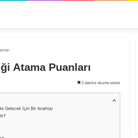
anları
iği Atama Puanları
3 dakika okuma süresi
de Gelecek İçin Bir Anahtar
ir?
eri