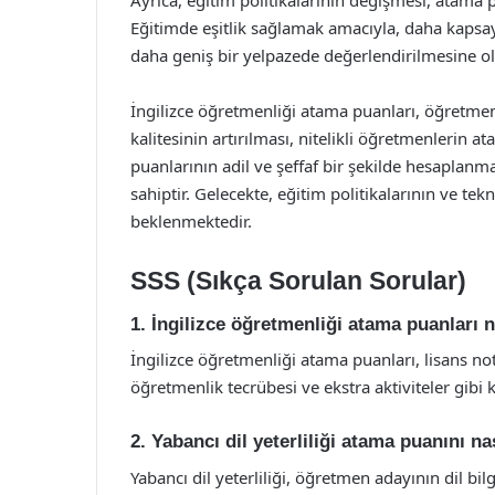
Ayrıca, eğitim politikalarının değişmesi, atama p
Eğitimde eşitlik sağlamak amacıyla, daha kapsayı
daha geniş bir yelpazede değerlendirilmesine ola
İngilizce öğretmenliği atama puanları, öğretmen 
kalitesinin artırılması, nitelikli öğretmenleri
puanlarının adil ve şeffaf bir şekilde hesaplanma
sahiptir. Gelecekte, eğitim politikalarının ve tek
beklenmektedir.
SSS (Sıkça Sorulan Sorular)
1. İngilizce öğretmenliği atama puanları 
İngilizce öğretmenliği atama puanları, lisans not
öğretmenlik tecrübesi ve ekstra aktiviteler gibi 
2. Yabancı dil yeterliliği atama puanını nas
Yabancı dil yeterliliği, öğretmen adayının dil bil