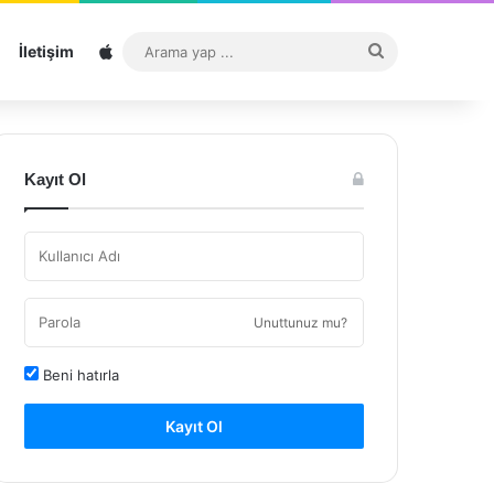
Sitemap
Arama
İletişim
yap
...
Kayıt Ol
Unuttunuz mu?
Beni hatırla
Kayıt Ol