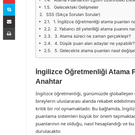
Skype
Gelecekteki Gelişmeler
SSS (Sıkça Sorulan Sorular)
E-Posta ile paylaş
1. İngilizce öğretmenliği atama puanları na
Yazdır
2. Yabancı dil yeterliliği atama puanını nas
3. Atama süreci ne zaman gerçekleşir?
4. Düşük puan alan adaylar ne yapabilir?
5. Gelecekte atama puanları nasıl değişeb
İngilizce Öğretmenliği Atama P
Anahtar
İngilizce öğretmenliği, günümüzde globalleşen d
bireylerin uluslararası alanda rekabet edebilmesi
kritik bir rol oynamaktadır. Bu bağlamda, İngili
puanlama sistemleri büyük bir önem taşımaktadı
puanlarının ne olduğu, nasıl hesaplandığı ve bu 
durulacaktır.