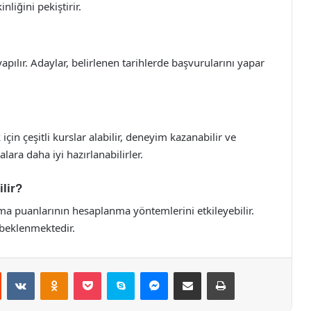
liğini pekiştirir.
yapılır. Adaylar, belirlenen tarihlerde başvurularını yapar
çin çeşitli kurslar alabilir, deneyim kazanabilir ve
alara daha iyi hazırlanabilirler.
ilir?
tama puanlarının hesaplanma yöntemlerini etkileyebilir.
i beklenmektedir.
st
Reddit
VKontakte
Odnoklassniki
Pocket
Skype
Messenger
E-Posta ile paylaş
Yazdır