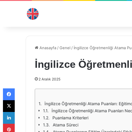
Anasayfa
/
Genel
/
İngilizce Öğretmenliği Atama Pu
İngilizce Öğretmenl
2 Aralık 2025
Facebook
X
İngilizce Öğretmenliği Atama Puanları: Eğitim
İngilizce Öğretmenliği Atama Puanları Ned
LinkedIn
Puanlama Kriterleri
Pinterest
Atama Süreci
Atama Puanlarının Eğitim Üzerindeki Etkil